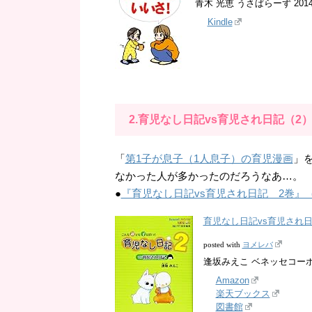
青木 光恵 うさぱらーず 2014-
Kindle
2.育児なし日記vs育児され日記（2
「
第1子が息子（1人息子）の育児漫画
」
なかった人が多かったのだろうなあ…。
●
『育児なし日記vs育児され日記 2巻
育児なし日記vs育児され日
ヨメレバ
posted with
逢坂みえこ ベネッセコーポレー
Amazon
楽天ブックス
図書館