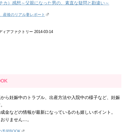
チカ）感想～父親になった男の、素直な疑問と勘違い～
る、産後のリアル妻レポート
ィアファクトリー 2014-03-14
OK
話から妊娠中のトラブル、出産方法や入院中の様子など、妊娠
す。
助成金などの情報が最新になっているのも嬉しいポイント。
ておりません…。
予習BOOK