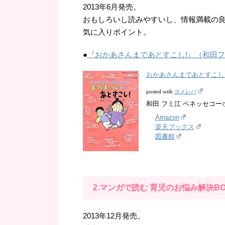
2013年6月発売。
おもしろいし読みやすいし、情報満載の良
気に入りポイント。
●
『おかあさんまであとすこし!』（和田
おかあさんまであとすこし
ヨメレバ
posted with
和田 フミ江 ベネッセコーポレ
Amazon
楽天ブックス
図書館
2.マンガで読む 育児のお悩み解決BO
2013年12月発売。