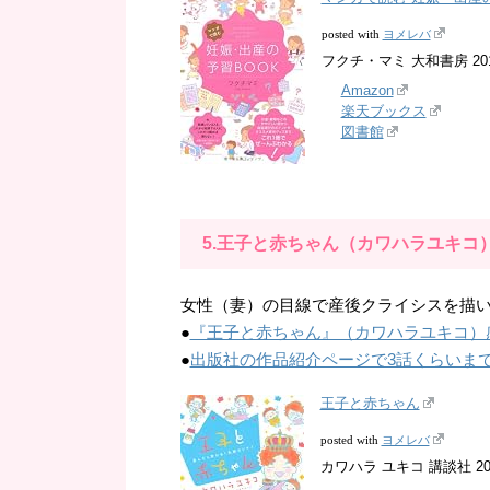
ヨメレバ
posted with
フクチ・マミ 大和書房 2010
Amazon
楽天ブックス
図書館
5.王子と赤ちゃん（カワハラユキコ
女性（妻）の目線で産後クライシスを描いた
●
『王子と赤ちゃん』（カワハラユキコ）
●
出版社の作品紹介ページで3話くらいま
王子と赤ちゃん
ヨメレバ
posted with
カワハラ ユキコ 講談社 2014