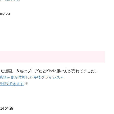
-12-16
）
漫画。うちのブログだとKindle版の方が売れてました。
感想～妻が体験した産後クライシス～
で試読できます
-04-25