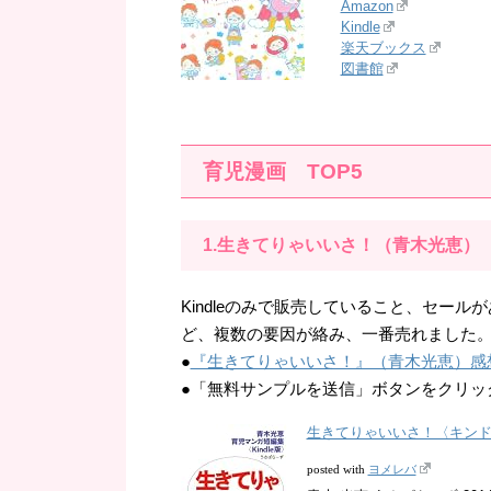
Amazon
Kindle
楽天ブックス
図書館
育児漫画 TOP5
1.生きてりゃいいさ！（青木光恵）
Kindleのみで販売していること、セー
ど、複数の要因が絡み、一番売れました
●
『生きてりゃいいさ！』（青木光恵）感
●「無料サンプルを送信」ボタンをクリック
生きてりゃいいさ！〈キンドル版
ヨメレバ
posted with