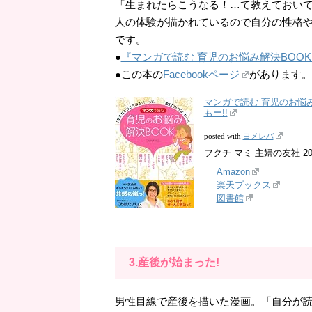
「生まれたらこうなる！…て教えておい
人の体験が描かれているので自分の性格
です。
●
『マンガで読む 育児のお悩み解決BOO
●この本の
Facebookページ
があります。
マンガで読む 育児のお悩
もー!!
ヨメレバ
posted with
フクチ マミ 主婦の友社 2013
Amazon
楽天ブックス
図書館
3.産後が始まった!
男性目線で産後を描いた漫画。「自分が