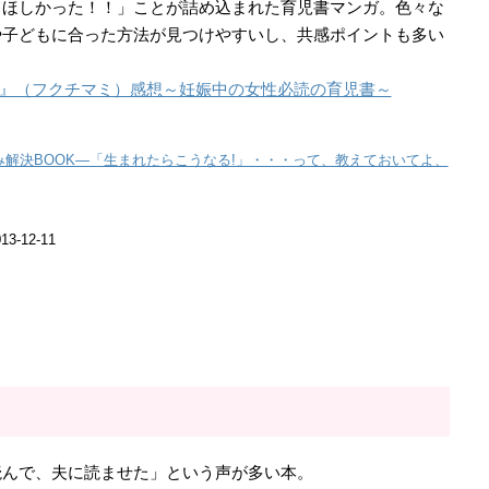
てほしかった！！」ことが詰め込まれた育児書マンガ。色々な
や子どもに合った方法が見つけやすいし、共感ポイントも多い
K』（フクチマミ）感想～妊娠中の女性必読の育児書～
み解決BOOK―「生まれたらこうなる!」・・・って、教えておいてよ、
-12-11
読んで、夫に読ませた」という声が多い本。