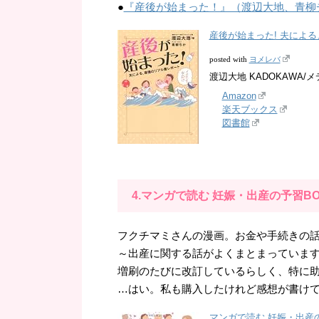
●
『産後が始まった！』（渡辺大地、青柳
産後が始まった! 夫によ
ヨメレバ
posted with
渡辺大地 KADOKAWA/メデ
Amazon
楽天ブックス
図書館
4.マンガで読む 妊娠・出産の予習BO
フクチマミさんの漫画。お金や手続きの
～出産に関する話がよくまとまっていま
増刷のたびに改訂しているらしく、特に
…はい。私も購入したけれど感想が書け
マンガで読む 妊娠・出産の