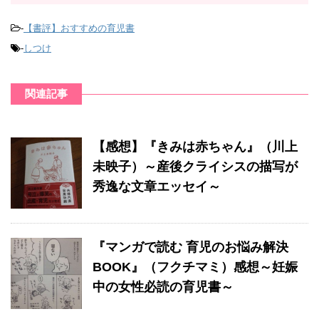
-
【書評】おすすめの育児書
-
しつけ
関連記事
【感想】『きみは赤ちゃん』（川上
未映子）～産後クライシスの描写が
秀逸な文章エッセイ～
『マンガで読む 育児のお悩み解決
BOOK』（フクチマミ）感想～妊娠
中の女性必読の育児書～