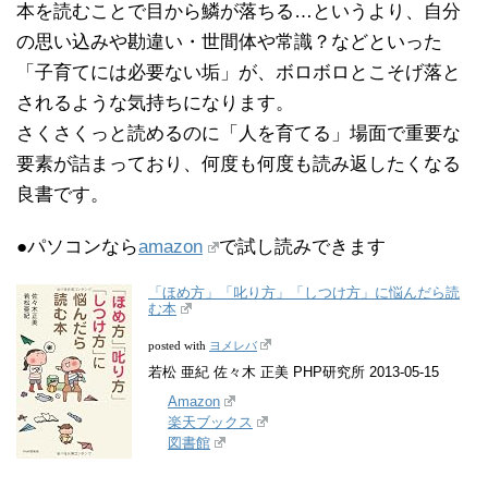
本を読むことで目から鱗が落ちる…というより、自分
の思い込みや勘違い・世間体や常識？などといった
「子育てには必要ない垢」が、ボロボロとこそげ落と
されるような気持ちになります。
さくさくっと読めるのに「人を育てる」場面で重要な
要素が詰まっており、何度も何度も読み返したくなる
良書です。
●パソコンなら
amazon
で試し読みできます
「ほめ方」「叱り方」「しつけ方」に悩んだら読
む本
ヨメレバ
posted with
若松 亜紀 佐々木 正美 PHP研究所 2013-05-15
Amazon
楽天ブックス
図書館