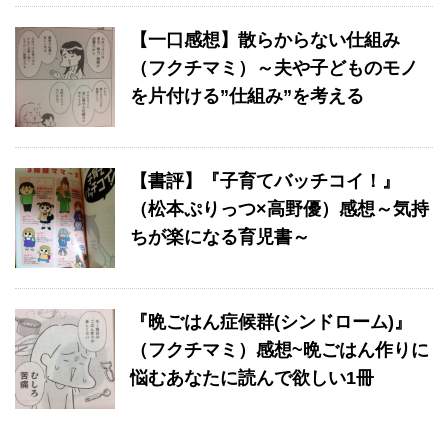
【一口感想】散らからない仕組み
（フクチマミ）～夫や子どものモノ
を片付ける”仕組み”を考える
【書評】『子育てバッチコイ！』
（松本ぷりっつ×高野優）感想～気持
ちが楽になる育児書～
『晩ごはん症候群(シンドローム)』
（フクチマミ）感想~晩ごはん作りに
悩むあなたに読んで欲しい1冊