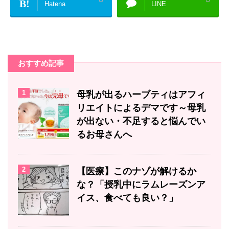
B!
Hatena
LINE
おすすめ記事
1
母乳が出るハーブティはアフィ
リエイトによるデマです～母乳
が出ない・不足すると悩んでい
るお母さんへ
2
【医療】このナゾが解けるか
な？「授乳中にラムレーズンア
イス、食べても良い？」