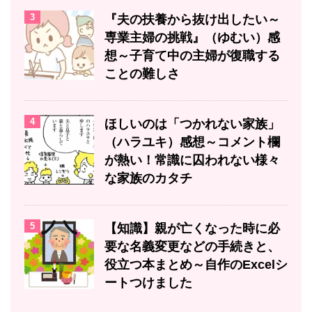
3
『夫の扶養から抜け出したい～
専業主婦の挑戦』（ゆむい）感
想～子育て中の主婦が復職する
ことの難しさ
4
ほしいのは「つかれない家族」
（ハラユキ）感想～コメント欄
が熱い！常識に囚われない様々
な家族のカタチ
5
【知識】親が亡くなった時に必
要な名義変更などの手続きと、
役立つ本まとめ～自作のExcelシ
ートつけました