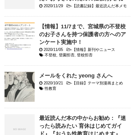
2020/11/29
-
【読書記録】最近読んだ本メモ
【情報】11/7まで、宮城県の不登校
のお子さんを持つ保護者の方へのア
ンケート実施中！
2020/11/05
-
【情報】新刊やニュース
不登校
,
登園拒否
,
登校拒否
メールをくれた yeong さんへ
2020/10/21
-
【目録】テーマ別漫画まとめ
性教育
最近読んだ本の中からお勧め：『迷
ったら読みたい 育休はじめてガイ
ド』『おうち性教育はじめます』