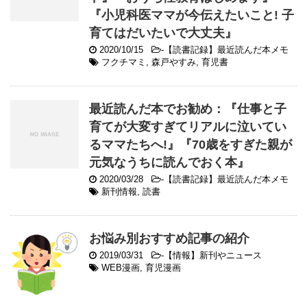
『小児科医ママが今伝えたいこと! 子
育てはだいたいで大丈夫』
2020/10/15
-
【読書記録】最近読んだ本メモ
フクチマミ
,
森戸やすみ
,
育児書
最近読んだ本でお勧め：『仕事と子
育てが大変すぎてリアルに泣いてい
るママたちへ!』『70歳をすぎた親が
元気なうちに読んでおく本』
2020/03/28
-
【読書記録】最近読んだ本メモ
新刊情報
,
読書
お悩み別おすすめ記事の紹介
2019/03/31
-
【情報】新刊やニュース
WEB漫画
,
育児漫画