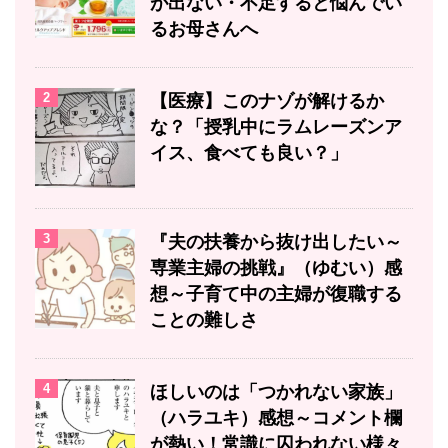
が出ない・不足すると悩んでい
るお母さんへ
2
【医療】このナゾが解けるか
な？「授乳中にラムレーズンア
イス、食べても良い？」
3
『夫の扶養から抜け出したい～
専業主婦の挑戦』（ゆむい）感
想～子育て中の主婦が復職する
ことの難しさ
4
ほしいのは「つかれない家族」
（ハラユキ）感想～コメント欄
が熱い！常識に囚われない様々