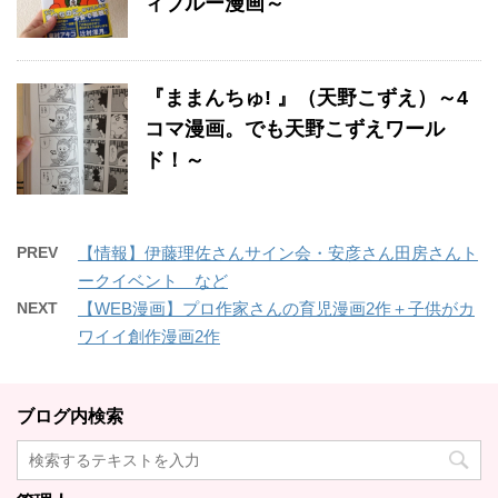
ィブルー漫画～
『ままんちゅ! 』（天野こずえ）～4
コマ漫画。でも天野こずえワール
ド！～
PREV
【情報】伊藤理佐さんサイン会・安彦さん田房さんト
ークイベント など
NEXT
【WEB漫画】プロ作家さんの育児漫画2作＋子供がカ
ワイイ創作漫画2作
ブログ内検索