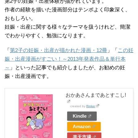
第2子の妊娠・出産体験が描かれています。
作者の経験を描いた漫画部分はテンポよく印象深く、
おもしろい。
妊娠・出産に関する様々なテーマを扱うけれど、簡潔
でわかりやすく、勉強になります。
「
第2子の妊娠・出産が描かれた漫画・12冊
」「
この妊
娠・出産漫画がすごい！～2013年発表作品＆単行本
～
」といった記事でも紹介しましたが、お勧めの妊
娠・出産漫画です。
おかあさんまであとすこし!
created by
Rinker
Kindle
Amazon
楽天市場