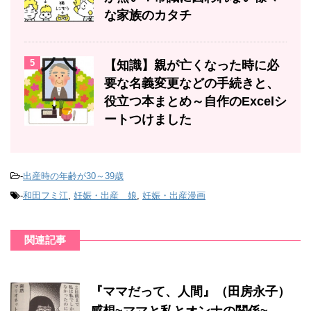
な家族のカタチ
5
【知識】親が亡くなった時に必
要な名義変更などの手続きと、
役立つ本まとめ～自作のExcelシ
ートつけました
-
出産時の年齢が30～39歳
-
和田フミ江
,
妊娠・出産 娘
,
妊娠・出産漫画
関連記事
『ママだって、人間』（田房永子）