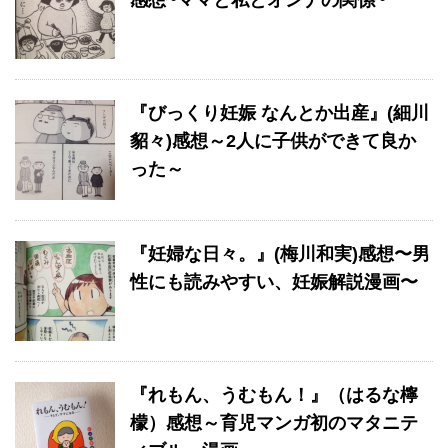
感想~ママと私とオンナの関係~
『びっくり妊娠 なんとか出産』(細川
貂々)感想～2人に子供ができて良か
った～
『妊婦な日々。』(梅川和実)感想〜男
性にも読みやすい、妊娠解説漫画〜
『れもん、うむもん！』（はるな檸
檬）感想～育児マンガ初のマタニテ