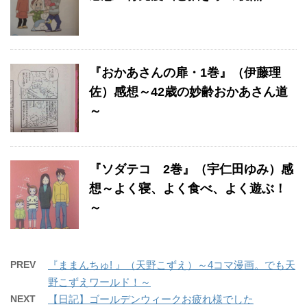
『おかあさんの扉・1巻』（伊藤理
佐）感想～42歳の妙齢おかあさん道
～
『ソダテコ 2巻』（宇仁田ゆみ）感
想～よく寝、よく食べ、よく遊ぶ！
～
PREV
『ままんちゅ! 』（天野こずえ）～4コマ漫画。でも天
野こずえワールド！～
NEXT
【日記】ゴールデンウィークお疲れ様でした