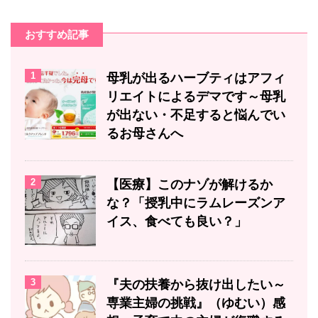
おすすめ記事
1
母乳が出るハーブティはアフィ
リエイトによるデマです～母乳
が出ない・不足すると悩んでい
るお母さんへ
2
【医療】このナゾが解けるか
な？「授乳中にラムレーズンア
イス、食べても良い？」
3
『夫の扶養から抜け出したい～
専業主婦の挑戦』（ゆむい）感