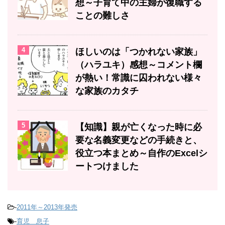
想～子育て中の主婦が復職する
ことの難しさ
4
ほしいのは「つかれない家族」
（ハラユキ）感想～コメント欄
が熱い！常識に囚われない様々
な家族のカタチ
5
【知識】親が亡くなった時に必
要な名義変更などの手続きと、
役立つ本まとめ～自作のExcelシ
ートつけました
-
2011年～2013年発売
-
育児 息子