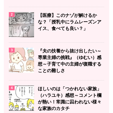
2
【医療】このナゾが解けるか
な？「授乳中にラムレーズンア
イス、食べても良い？」
3
『夫の扶養から抜け出したい～
専業主婦の挑戦』（ゆむい）感
想～子育て中の主婦が復職する
ことの難しさ
4
ほしいのは「つかれない家族」
（ハラユキ）感想～コメント欄
が熱い！常識に囚われない様々
な家族のカタチ