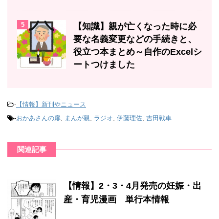
5
【知識】親が亡くなった時に必
要な名義変更などの手続きと、
役立つ本まとめ～自作のExcelシ
ートつけました
-
【情報】新刊やニュース
-
おかあさんの扉
,
まんが親
,
ラジオ
,
伊藤理佐
,
吉田戦車
関連記事
【情報】2・3・4月発売の妊娠・出
産・育児漫画 単行本情報