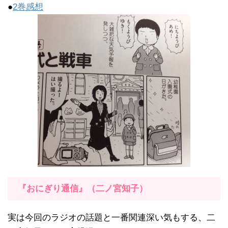
●
2巻感想
『おにぎり通信』（二ノ宮知子）
実は今回のラジオの話題と一番関連深い気もする、二