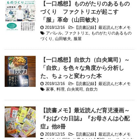
【一口感想】ものがたりのあるもの
づくり ファクトリエが起こす
「服」革命（山田敏夫）
2018/12/16
-
【読書記録】最近読んだ本メモ
アパレル
,
ファクトリエ
,
ものがたりのあるもの
づくり
,
山田敏夫
,
服屋
【一口感想】自炊力（白央篤司）～
「自炊」を色々な角度から分析し
た、ちょっと変わった本
2018/12/16
-
【読書記録】最近読んだ本メモ
家事
,
料理
,
白央篤司
,
自炊力
【読書メモ】最近読んだ育児漫画～
『おばバカ日誌』『お母さんは心配
症』他8冊
2018/12/15
-
【読書記録】最近読んだ本メモ