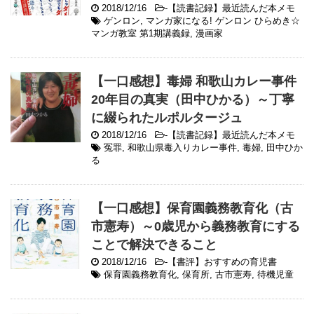
2018/12/16
-
【読書記録】最近読んだ本メモ
ゲンロン
,
マンガ家になる! ゲンロン ひらめき☆
マンガ教室 第1期講義録
,
漫画家
【一口感想】毒婦 和歌山カレー事件
20年目の真実（田中ひかる）～丁寧
に綴られたルポルタージュ
2018/12/16
-
【読書記録】最近読んだ本メモ
冤罪
,
和歌山県毒入りカレー事件
,
毒婦
,
田中ひか
る
【一口感想】保育園義務教育化（古
市憲寿）～0歳児から義務教育にする
ことで解決できること
2018/12/16
-
【書評】おすすめの育児書
保育園義務教育化
,
保育所
,
古市憲寿
,
待機児童