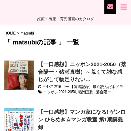
妊娠・出産・育児漫画のカタログ
HOME
>
matsubi
「 matsubiの記事 」 一覧
【一口感想】ニッポン2021-2050（落
合陽一・猪瀬直樹）～荒くて雑な感
じがして物足りない…
2018/12/16
-
【読書記録】最近読んだ本メモ
ニッポン2021-2050
,
猪瀬直樹
,
落合陽一
【一口感想】マンガ家になる! ゲンロ
ン ひらめき☆マンガ教室 第1期講義
録