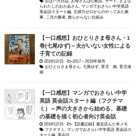
おばバカ日誌
,
お母さんは心配症
,
サード
,
さよな
らわたしのおかあさん
,
マンガでおさらい中学英語
英会話スタート編
,
主婦力ゼロからのやってみた家
事
,
二月の勝者
,
散らからない仕組み
【一口感想】おひとりさま母さん・1
巻(七尾ゆず)～夫がいない女性による
子育ての記録
2018/12/15
-
2017～2019年発売
おひとりさま母さん
,
七尾ゆず
,
育児 娘
,
育児漫
画
【一口感想】マンガでおさらい中学
英語 英会話スタート編（フクチマ
ミ）～声の大きさから始める、基礎
の基礎を描く初心者向け英会話
2018/12/15
-
【読書記録】最近読んだ本メモ
フクチマミ
,
マンガでおさらい中学英語 英会話ス
タート編
,
英会話