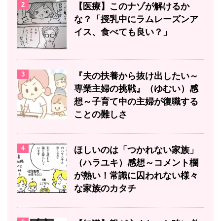
2
【医療】このナゾが解けるか
な？「授乳中にラムレーズンア
イス、食べても良い？」
3
『夫の扶養から抜け出したい～
専業主婦の挑戦』（ゆむい）感
想～子育て中の主婦が復職する
ことの難しさ
4
ほしいのは「つかれない家族」
（ハラユキ）感想～コメント欄
が熱い！常識に囚われない様々
な家族のカタチ