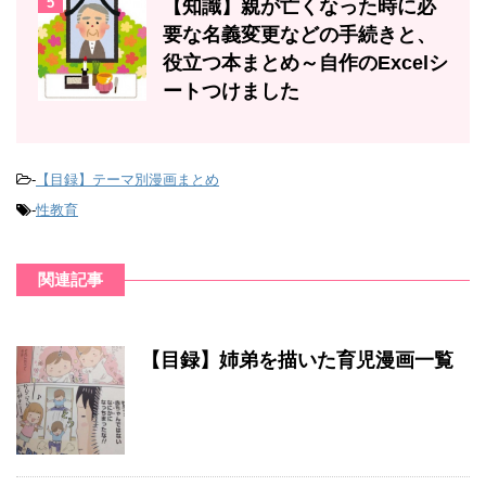
5
【知識】親が亡くなった時に必
要な名義変更などの手続きと、
役立つ本まとめ～自作のExcelシ
ートつけました
-
【目録】テーマ別漫画まとめ
-
性教育
関連記事
【目録】姉弟を描いた育児漫画一覧