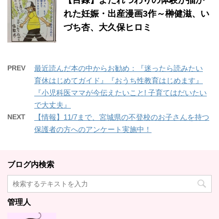
れた妊娠・出産漫画3作～榊健滋、い
づち杏、大久保ヒロミ
PREV
最近読んだ本の中からお勧め：『迷ったら読みたい
育休はじめてガイド』『おうち性教育はじめます』
『小児科医ママが今伝えたいこと! 子育てはだいたい
で大丈夫』
NEXT
【情報】11/7まで、宮城県の不登校のお子さんを持つ
保護者の方へのアンケート実施中！
ブログ内検索
管理人