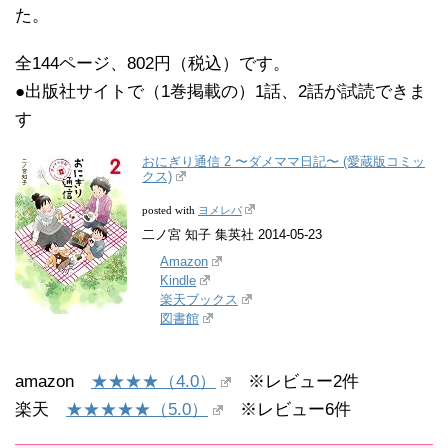
た。
全144ページ、802円（税込）です。
●出版社サイトで（1巻掲載の）1話、2話が試読できま
す
おにぎり通信 2 〜ダメママ日記〜 (愛蔵版コミッ
クス)
ヨメレバ
posted with
二ノ宮 知子 集英社 2014-05-23
Amazon
Kindle
楽天ブックス
図書館
amazon
★★★★（4.0）
※レビュー2件
楽天
★★★★★（5.0）
※レビュー6件