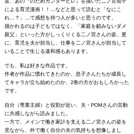
直、あの『のだめカンタービレ』を描いた二ノ宮知子
による育児漫画！！…などと思って読むと「なにこ
れ…？」…て感想を持つ人が多いと思うのです。
描かれるのは子どもではなく、「家庭を顧みないダメ
親父」といった方がしっくりくる二ノ宮さんの姿。更
に、育児を夫が担当し、仕事を二ノ宮さんが担当して
いることで生じる違和感もあります。
でも、私は好きな作品です。
作者が作品に慣れてきたのか、息子さんたちが成長し
てキャラが立ち始めたのか、2巻の方がおもしろかった
です。
自分（専業主婦）と役割が近い、夫・POMさんの言動
に共感しながら読みました。
一方で、メインで働き家計を支える二ノ宮さんの姿を
見ながら、外で働く自分の夫の気持ちを想像しまし