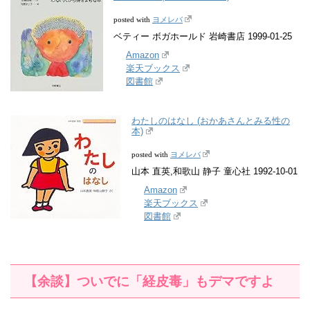
ヨメレバ
posted with
ベティー ボガホールド 岩崎書店 1999-01-25
Amazon
楽天ブックス
図書館
わたしのはなし (おかあさんとみる性の
本)
ヨメレバ
posted with
山本 直英,和歌山 静子 童心社 1992-10-01
Amazon
楽天ブックス
図書館
【余談】ついでに「経皮毒」もデマですよ