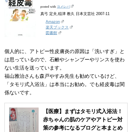
ヨメレバ
posted with
真弓 定夫,稲津 教久 日本文芸社 2007-11
Amazon
楽天ブックス
図書館
個人的に、アトピー性皮膚炎の原因は「洗いすぎ」と
は思っているので、石鹸やシャンプーやリンスを使わ
ない生活を送っています。
福山雅治さんも森戸やすみ先生も勧めているけど、
「タモリ式入浴法」は本当にお勧め。でも経皮毒は関
係ないです。
【医療】まずはタモリ式入浴法！
赤ちゃんの肌のケアやアトピー対
策の参考になるブログと本まとめ