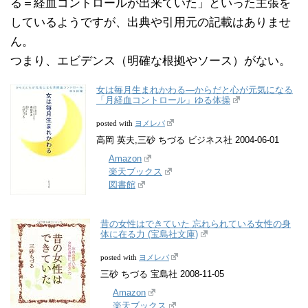
る＝経血コントロールが出来ていた」といった主張を
しているようですが、出典や引用元の記載はありませ
ん。
つまり、エビデンス（明確な根拠やソース）がない。
女は毎月生まれかわる―からだと心が元気になる
「月経血コントロール」ゆる体操
ヨメレバ
posted with
高岡 英夫,三砂 ちづる ビジネス社 2004-06-01
Amazon
楽天ブックス
図書館
昔の女性はできていた 忘れられている女性の身
体に在る力 (宝島社文庫)
ヨメレバ
posted with
三砂 ちづる 宝島社 2008-11-05
Amazon
楽天ブックス