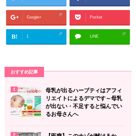
Google+
Pocket
B!
1
LINE
おすすめ記事
1
母乳が出るハーブティはアフィ
リエイトによるデマです～母乳
が出ない・不足すると悩んでい
るお母さんへ
2
【医療】このナゾが解けるか