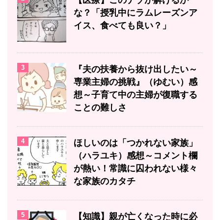
な？「授乳中にラムレーズンア
イス、食べても良い？」
3
『夫の扶養から抜け出したい～
専業主婦の挑戦』（ゆむい）感
想～子育て中の主婦が復職する
ことの難しさ
4
ほしいのは「つかれない家族」
（ハラユキ）感想～コメント欄
が熱い！常識に囚われない様々
な家族のカタチ
5
【知識】親が亡くなった時に必