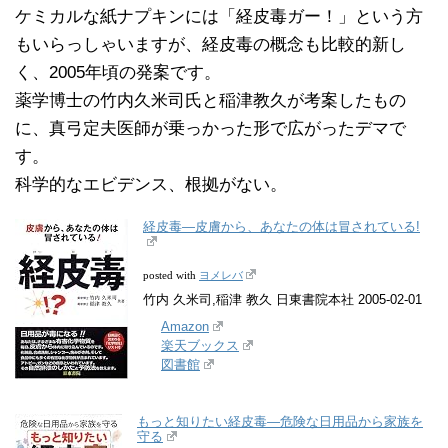
ケミカルな紙ナプキンには「経皮毒ガー！」という方
もいらっしゃいますが、経皮毒の概念も比較的新し
く、2005年頃の発案です。
薬学博士の竹内久米司氏と稲津教久が考案したもの
に、真弓定夫医師が乗っかった形で広がったデマで
す。
科学的なエビデンス、根拠がない。
経皮毒―皮膚から、あなたの体は冒されている!
ヨメレバ
posted with
竹内 久米司,稲津 教久 日東書院本社 2005-02-01
Amazon
楽天ブックス
図書館
もっと知りたい経皮毒―危険な日用品から家族を
守る