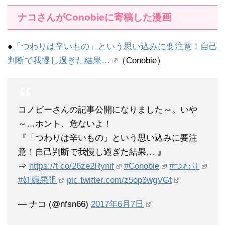
ナコさんがConobieに寄稿した漫画
●
「つわりは辛いもの」という思い込みに要注意！自己
判断で我慢し過ぎた結果…
（Conobie）
コノビーさんの記事公開になりました～。いや
～…ホント、危ないよ！
『「つわりは辛いもの」という思い込みに要注
意！自己判断で我慢し過ぎた結果… 』
⇒
https://t.co/26ze2Rynif
#Conobie
#つわり
#妊娠悪阻
pic.twitter.com/z5op3wgVGt
— ナコ (@nfsn66)
2017年6月7日