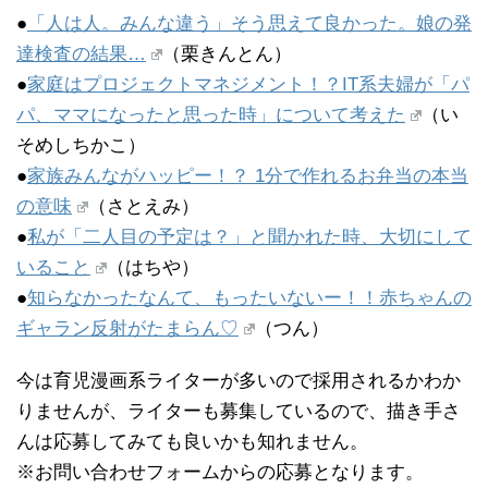
●
「人は人。みんな違う」そう思えて良かった。娘の発
達検査の結果…
（栗きんとん）
●
家庭はプロジェクトマネジメント！？IT系夫婦が「パ
パ、ママになったと思った時」について考えた
（い
そめしちかこ）
●
家族みんながハッピー！？ 1分で作れるお弁当の本当
の意味
（さとえみ）
●
私が「二人目の予定は？」と聞かれた時、大切にして
いること
（はちや）
●
知らなかったなんて、もったいないー！！赤ちゃんの
ギャラン反射がたまらん♡
（つん）
今は育児漫画系ライターが多いので採用されるかわか
りませんが、ライターも募集しているので、描き手さ
んは応募してみても良いかも知れません。
※お問い合わせフォームからの応募となります。