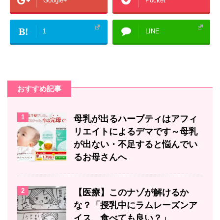
Google+
Pocket
B!
1
LINE
おすすめ記事
1
母乳が出るハーブティはアフィ
リエイトによるデマです～母乳
が出ない・不足すると悩んでい
るお母さんへ
2
【医療】このナゾが解けるか
な？「授乳中にラムレーズンア
イス、食べても良い？」