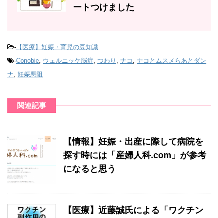
ートつけました
-
【医療】妊娠・育児の豆知識
-
Conobie
,
ウェルニッケ脳症
,
つわり
,
ナコ
,
ナコとムスメらあとダン
ナ
,
妊娠悪阻
関連記事
【情報】妊娠・出産に際して病院を
探す時には「産婦人科.com」が参考
になると思う
【医療】近藤誠氏による「ワクチン