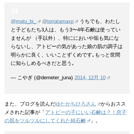
@matu_bi_
@toriatamaxp
うちでも、わたし
と子どもたち3人は、もう3〜4年石鹸は使ってい
ませんが （手以外）、特ににおいや垢も気にな
らないし、アトピーの気があった娘の肌の調子は
明らかに良く、いいことずくめです｡もっと世間
に知らしめるべきだと思う｡
— こやぎ (@demeter_juna)
2014, 12月 10
また、ブログを読んだ
ゆたかちひろさん
からおスス
メされた記事が「
アトピーの子にいい石鹸は？！息子
の肌をツルツルにしてくれた純石鹸
」。