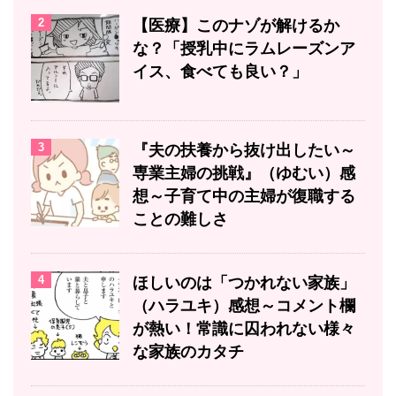
2
【医療】このナゾが解けるか
な？「授乳中にラムレーズンア
イス、食べても良い？」
3
『夫の扶養から抜け出したい～
専業主婦の挑戦』（ゆむい）感
想～子育て中の主婦が復職する
ことの難しさ
4
ほしいのは「つかれない家族」
（ハラユキ）感想～コメント欄
が熱い！常識に囚われない様々
な家族のカタチ