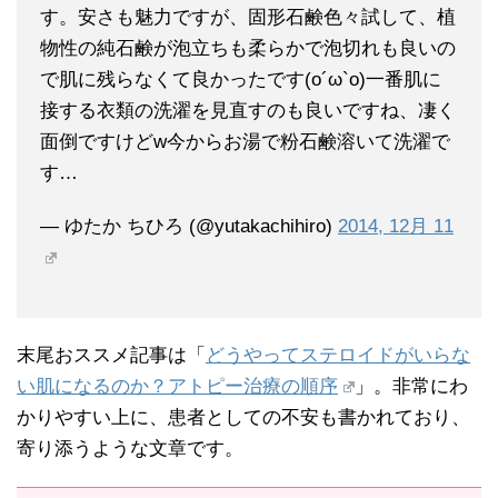
す。安さも魅力ですが、固形石鹸色々試して、植
物性の純石鹸が泡立ちも柔らかで泡切れも良いの
で肌に残らなくて良かったです(o´ω`o)一番肌に
接する衣類の洗濯を見直すのも良いですね、凄く
面倒ですけどw今からお湯で粉石鹸溶いて洗濯で
す…
— ゆたか ちひろ (@yutakachihiro)
2014, 12月 11
末尾おススメ記事は「
どうやってステロイドがいらな
い肌になるのか？アトピー治療の順序
」。非常にわ
かりやすい上に、患者としての不安も書かれており、
寄り添うような文章です。