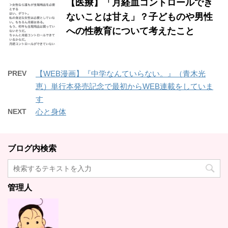
【医療】「月経血コントロールでき
ないことは甘え」？子どものや男性
への性教育について考えたこと
PREV
【WEB漫画】『中学なんていらない。』（青木光
恵）単行本発売記念で最初からWEB連載をしていま
す
NEXT
心と身体
ブログ内検索
管理人