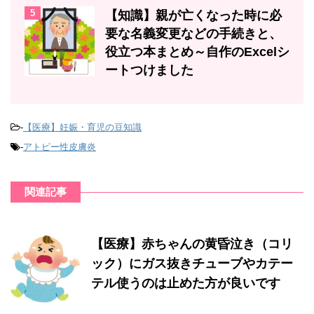
5
【知識】親が亡くなった時に必
要な名義変更などの手続きと、
役立つ本まとめ～自作のExcelシ
ートつけました
-
【医療】妊娠・育児の豆知識
-
アトピー性皮膚炎
関連記事
【医療】赤ちゃんの黄昏泣き（コリ
ック）にガス抜きチューブやカテー
テル使うのは止めた方が良いです