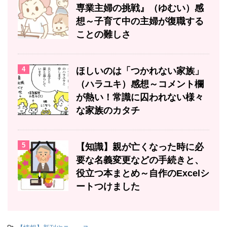
専業主婦の挑戦』（ゆむい）感
想～子育て中の主婦が復職する
ことの難しさ
4
ほしいのは「つかれない家族」
（ハラユキ）感想～コメント欄
が熱い！常識に囚われない様々
な家族のカタチ
5
【知識】親が亡くなった時に必
要な名義変更などの手続きと、
役立つ本まとめ～自作のExcelシ
ートつけました