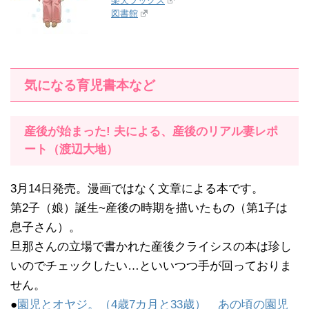
楽天ブックス
図書館
気になる育児書本など
産後が始まった! 夫による、産後のリアル妻レポ
ート（渡辺大地）
3月14日発売。漫画ではなく文章による本です。
第2子（娘）誕生~産後の時期を描いたもの（第1子は
息子さん）。
旦那さんの立場で書かれた産後クライシスの本は珍し
いのでチェックしたい…といいつつ手が回っておりま
せん。
●
園児とオヤジ。（4歳7カ月と33歳） あの頃の園児