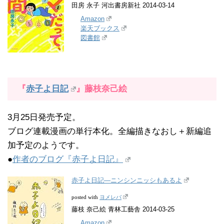
田房 永子 河出書房新社 2014-03-14
Amazon
楽天ブックス
図書館
『
赤子よ日記
』藤枝奈己絵
3月25日発売予定。
ブログ連載漫画の単行本化。全編描きなおし＋新編追
加予定のようです。
●
作者のブログ『赤子よ日記』
赤子よ日記―ニンシンニッシもあるよ
ヨメレバ
posted with
藤枝 奈己絵 青林工藝舎 2014-03-25
Amazon