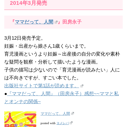
2014年3月発売
『
ママだって、人間
』田房永子
3月12日発売予定。
妊娠・出産から娘さん1歳くらいまで。
育児漫画というより妊娠～出産後の自分の変化や素朴
な疑問を観察・分析して描いたような漫画。
子供の描写は少ないので「育児漫画が読みたい」人に
は不向きですが、すごい本でした。
出版社サイトで第1話が読めます。
●
『ママだって、人間』（田房永子）感想~~ママと私
とオンナの関係~
ママだって、人間
ヨメレバ
posted with