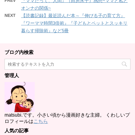
PREV
『ママだって、人間』（田房永子）感想~ママと私と
オンナの関係~
NEXT
【読書記録】最近読んだ本～『伸びる子の育て方』
『ワーママ時間3倍術』『子どもとペットとスッキリ
暮らす掃除術』など5冊
ブログ内検索
管理人
matsubi.です。小さい頃から漫画好きな主婦。 くわしいプ
ロフィールは
こちら
人気の記事