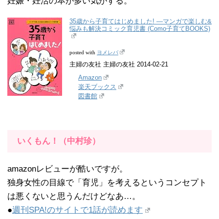
妊娠・妊活の本が多い気がする。
35歳から子育てはじめました! ―マンガで楽しむ&
悩みも解決コミック育児書 (Como子育てBOOKS)
ヨメレバ
posted with
主婦の友社 主婦の友社 2014-02-21
Amazon
楽天ブックス
図書館
いくもん！（中村珍）
amazonレビューが酷いですが。
独身女性の目線で「育児」を考えるというコンセプト
は悪くないと思うんだけどなあ…。
●
週刊SPA!のサイトで1話が読めます