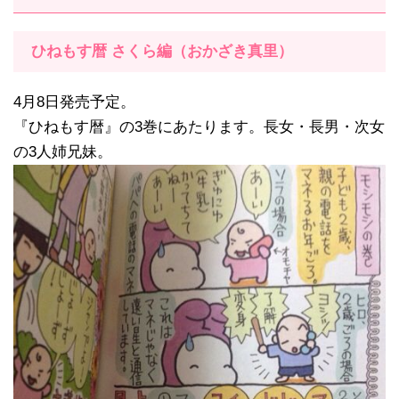
ひねもす暦 さくら編（おかざき真里）
4月8日発売予定。
『ひねもす暦』の3巻にあたります。長女・長男・次女
の3人姉兄妹。