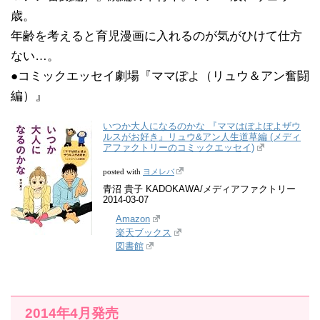
歳。
年齢を考えると育児漫画に入れるのが気がひけて仕方
ない…。
●コミックエッセイ劇場『ママぽよ（リュウ＆アン奮闘
編）』
いつか大人になるのかな 『ママはぽよぽよザウ
ルスがお好き』リュウ&アン人生道草編 (メディ
アファクトリーのコミックエッセイ)
ヨメレバ
posted with
青沼 貴子 KADOKAWA/メディアファクトリー
2014-03-07
Amazon
楽天ブックス
図書館
2014年4月発売