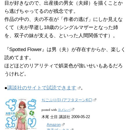
目が好きなので、出産後の男女（夫婦）を描くことか
ら逃げちゃってるのが残念です。
作品の中の、夫の不在が「作者の逃げ」にしか見えな
くて（夫が早逝し18歳のシングルマザーとなった姉
を、双子の妹が支える、といった人間関係です）。
『Spotted Flower』は男（夫）が存在すからか、楽しく
読めてます。
ほどほどのリアリティで娯楽色が強いせいもあるだろ
うけれど。
●
講談社のサイトで試読できます
。
ぢごぷり(1) (アフタヌーンKC)
ヨメレバ
posted with
木尾 士目 講談社 2009-05-22
Amazon