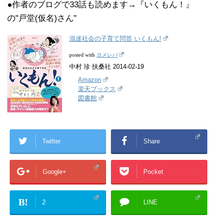
●作者のブログで33話も読めます→『いくもん！』
の"戸堂(仮名)さん"
混迷社会の子育て問答 いくもん!
ヨメレバ
posted with
中村 珍 扶桑社 2014-02-19
Amazon
楽天ブックス
図書館
Twitter
Share
Google+
Pocket
B!
2
LINE