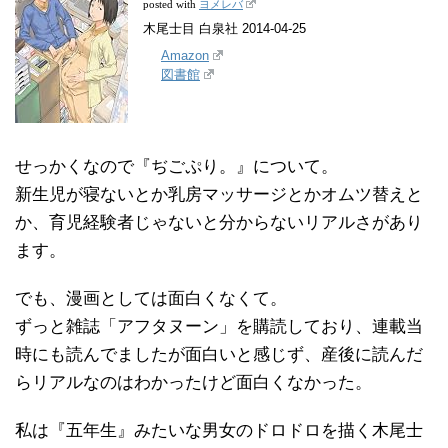
ヨメレバ
posted with
木尾士目 白泉社 2014-04-25
Amazon
図書館
せっかくなので『ぢごぷり。』について。
新生児が寝ないとか乳房マッサージとかオムツ替えと
か、育児経験者じゃないと分からないリアルさがあり
ます。
でも、漫画としては面白くなくて。
ずっと雑誌「アフタヌーン」を購読しており、連載当
時にも読んでましたが面白いと感じず、産後に読んだ
らリアルなのはわかったけど面白くなかった。
私は『五年生』みたいな男女のドロドロを描く木尾士