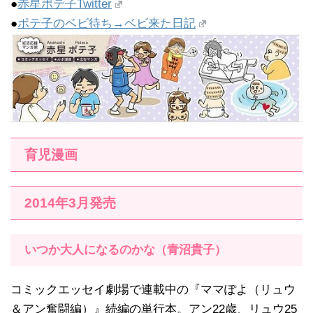
●
赤星ポテ子Twitter
●
ポテ子のベビ待ち→ベビ来た日記
育児漫画
2014年3月発売
いつか大人になるのかな（青沼貴子）
コミックエッセイ劇場で連載中の『ママぽよ（リュウ
＆アン奮闘編）』続編の単行本。アン22歳、リュウ25