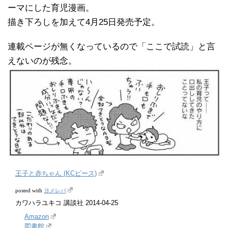
ーマにした育児漫画。
描き下ろしを加えて4月25日発売予定。
連載ページが無くなっているので「ここで試読」と言
えないのが残念。
王子と赤ちゃん (KCピース)
ヨメレバ
posted with
カワハラユキコ 講談社 2014-04-25
Amazon
図書館