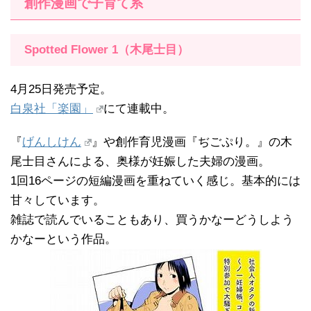
創作漫画で子育て系
Spotted Flower 1（木尾士目）
4月25日発売予定。
白泉社「楽園」
にて連載中。
『
げんしけん
』や創作育児漫画『ぢごぷり。』の木
尾士目さんによる、奥様が妊娠した夫婦の漫画。
1回16ページの短編漫画を重ねていく感じ。基本的には
甘々しています。
雑誌で読んでいることもあり、買うかなーどうしよう
かなーという作品。