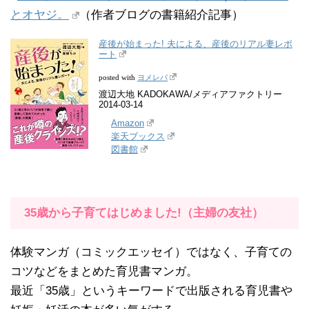
とオヤジ。
（作者ブログの書籍紹介記事）
産後が始まった! 夫による、産後のリアル妻レポ
ート
ヨメレバ
posted with
渡辺大地 KADOKAWA/メディアファクトリー
2014-03-14
Amazon
楽天ブックス
図書館
35歳から子育てはじめました!（主婦の友社）
体験マンガ（コミックエッセイ）ではなく、子育ての
コツなどをまとめた育児書マンガ。
最近「35歳」というキーワードで出版される育児書や