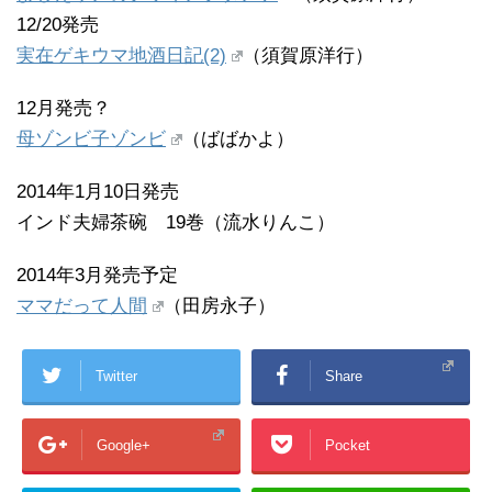
12/20発売
実在ゲキウマ地酒日記(2)
（須賀原洋行）
12月発売？
母ゾンビ子ゾンビ
（ばばかよ）
2014年1月10日発売
インド夫婦茶碗 19巻（流水りんこ）
2014年3月発売予定
ママだって人間
（田房永子）
Twitter
Share
Google+
Pocket