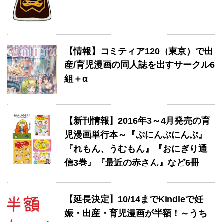
【情報】コミティア120（東京）で出
産/育児漫画の同人誌を出すサークル6
組＋α
【新刊情報】2016年3～4月発売の育
児漫画単行本～『ぷにんぷにんぷ』
『れもん、うむもん』『おにぎり通
信3巻』『最近の赤さん』など6冊
【延長決定】10/14までKindleで妊
娠・出産・育児漫画が半額！～うち