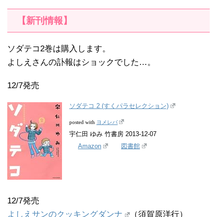
【新刊情報】
ソダテコ2巻は購入します。
よしえさんの訃報はショックでした…。
12/7発売
ソダテコ 2 (すくパラセレクション)
ヨメレバ
posted with
宇仁田 ゆみ 竹書房 2013-12-07
Amazon
図書館
12/7発売
よしえサンのクッキングダンナ
（須賀原洋行）