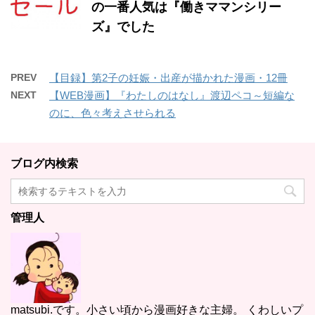
の一番人気は『働きママンシリー
ズ』でした
PREV
【目録】第2子の妊娠・出産が描かれた漫画・12冊
NEXT
【WEB漫画】『わたしのはなし』渡辺ペコ～短編な
のに、色々考えさせられる
ブログ内検索
管理人
matsubi.です。小さい頃から漫画好きな主婦。 くわしいプ