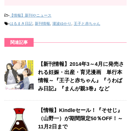
-
【情報】新刊やニュース
-
はるまき日記
,
新刊情報
,
瀧波ゆかり
,
王子と赤ちゃん
関連記事
【新刊情報】2014年3～4月に発売さ
れる妊娠・出産・育児漫画 単行本
情報～『王子と赤ちゃん』『うわば
み日記』『まんが親3巻』など
【情報】Kindleセール！『そせじ』
（山野一）が期間限定50％OFF！～
11月2日まで