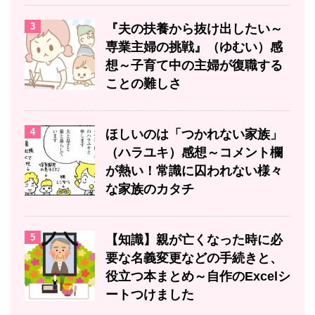
3
『夫の扶養から抜け出したい～
専業主婦の挑戦』（ゆむい）感
想～子育て中の主婦が復職する
ことの難しさ
4
ほしいのは「つかれない家族」
（ハラユキ）感想～コメント欄
が熱い！常識に囚われない様々
な家族のカタチ
5
【知識】親が亡くなった時に必
要な名義変更などの手続きと、
役立つ本まとめ～自作のExcelシ
ートつけました