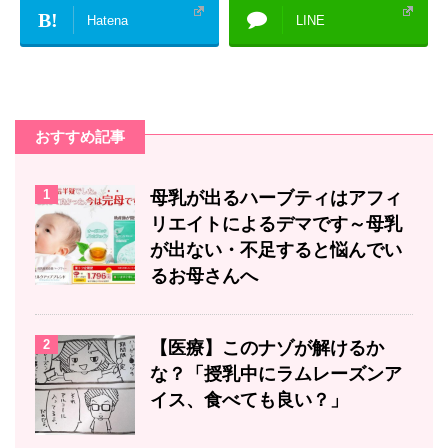
B!
Hatena
LINE
おすすめ記事
1
母乳が出るハーブティはアフィ
リエイトによるデマです～母乳
が出ない・不足すると悩んでい
るお母さんへ
2
【医療】このナゾが解けるか
な？「授乳中にラムレーズンア
イス、食べても良い？」