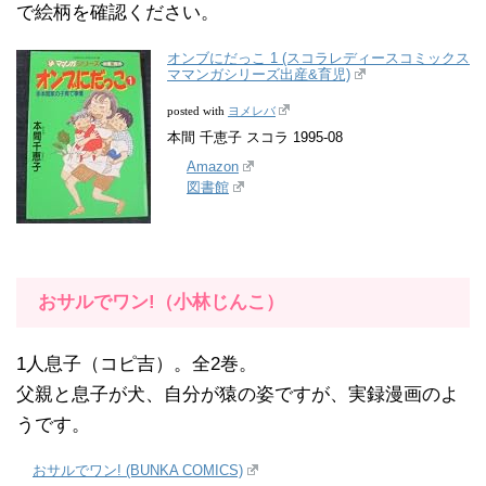
で絵柄を確認ください。
オンブにだっこ 1 (スコラレディースコミックス
ママンガシリーズ出産&育児)
ヨメレバ
posted with
本間 千恵子 スコラ 1995-08
Amazon
図書館
おサルでワン!（小林じんこ）
1人息子（コピ吉）。全2巻。
父親と息子が犬、自分が猿の姿ですが、実録漫画のよ
うです。
おサルでワン! (BUNKA COMICS)