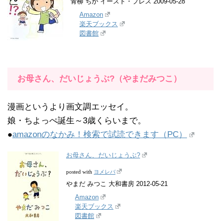
青柳 ちか イースト・プレス 2009-05-28
Amazon
楽天ブックス
図書館
お母さん、だいじょうぶ?（やまだみつこ）
漫画というより画文調エッセイ。
娘・ちよっぺ誕生～3歳くらいまで。
●
amazonのなかみ！検索で試読できます（PC）
お母さん、だいじょうぶ?
ヨメレバ
posted with
やまだ みつこ 大和書房 2012-05-21
Amazon
楽天ブックス
図書館