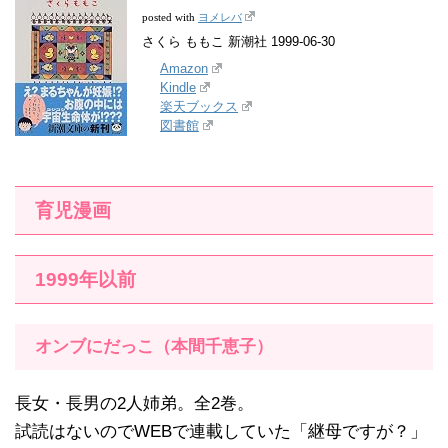
ヨメレバ
posted with
さくら ももこ 新潮社 1999-06-30
Amazon
Kindle
楽天ブックス
図書館
育児漫画
1999年以前
オンブにだっこ（本間千恵子）
長女・長男の2人姉弟。全2巻。
試読はないのでWEBで連載していた「継母ですが？」