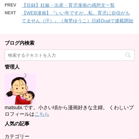
PREV
【目録】妊娠・出産・育児漫画の感想文一覧
NEXT
【WEB漫画】『いい年ですが…私、育児に自信がも
てません（汗）』（海埜ゆうこ）日経Dualで連載開始
ブログ内検索
管理人
matsubi.です。小さい頃から漫画好きな主婦。 くわしいプ
ロフィールは
こちら
人気の記事
カテゴリー