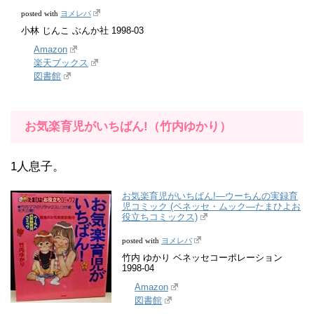
ヨメレバ
posted with
小林 じんこ ぶんか社 1998-03
Amazon
楽天ブックス
図書館
お気楽育児がいちばん!（竹内ゆかり）
1人息子。
お気楽育児がいちばん!―ウーちんの実録育
児コミック (ベネッセ・ムック―たまひよお
役立ちコミックス)
ヨメレバ
posted with
竹内 ゆかり ベネッセコーポレーション
1998-04
Amazon
図書館