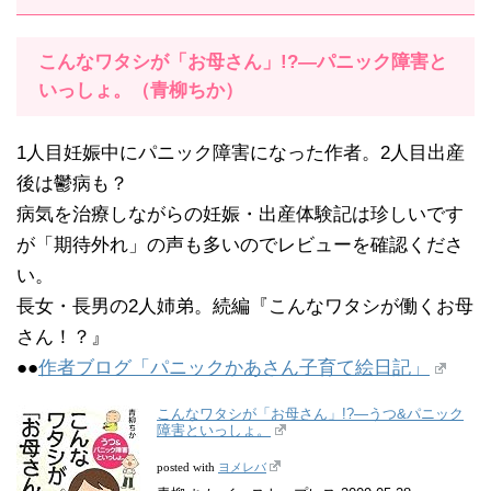
こんなワタシが「お母さん」!?―パニック障害と
いっしょ。（青柳ちか）
1人目妊娠中にパニック障害になった作者。2人目出産
後は鬱病も？
病気を治療しながらの妊娠・出産体験記は珍しいです
が「期待外れ」の声も多いのでレビューを確認くださ
い。
長女・長男の2人姉弟。続編『こんなワタシが働くお母
さん！？』
●●
作者ブログ「パニックかあさん子育て絵日記」
こんなワタシが「お母さん」!?―うつ&パニック
障害といっしょ。
ヨメレバ
posted with