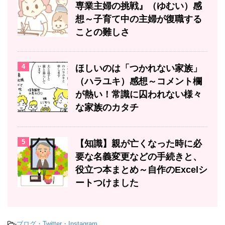
専業主婦の挑戦』（ゆむい）感
想～子育て中の主婦が復職する
ことの難しさ
4
ほしいのは「つかれない家族」
（ハラユキ）感想～コメント欄
が熱い！常識に囚われない様々
な家族のカタチ
5
【知識】親が亡くなった時に必
要な名義変更などの手続きと、
役立つ本まとめ～自作のExcelシ
ートつけました
-
ブログ・Twitter・Instagram