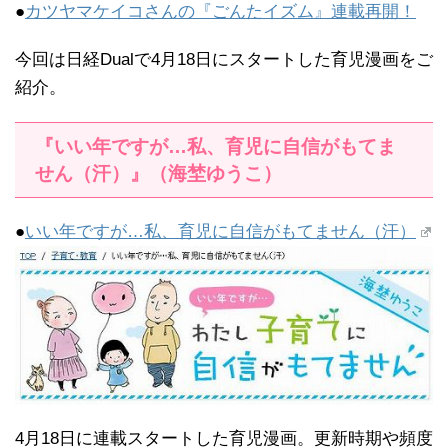
●
カツヤマケイコさんの『ごんたイズム』連載再開！
今回は日経Dualで4月18日にスタートした育児漫画をご
紹介。
『いい年ですが…私、育児に自信がもてま
せん（汗）』（海埜ゆうこ）
●
いい年ですが…私、育児に自信がもてません（汗）
4月18日に連載スタートした育児漫画。更新時期や頻度