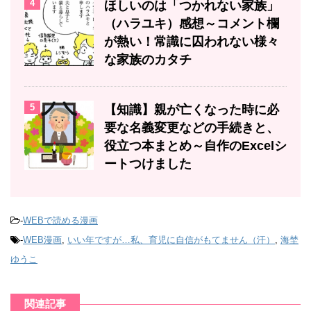
4
ほしいのは「つかれない家族」
（ハラユキ）感想～コメント欄
が熱い！常識に囚われない様々
な家族のカタチ
5
【知識】親が亡くなった時に必
要な名義変更などの手続きと、
役立つ本まとめ～自作のExcelシ
ートつけました
-
WEBで読める漫画
-
WEB漫画
,
いい年ですが…私、育児に自信がもてません（汗）
,
海埜
ゆうこ
関連記事