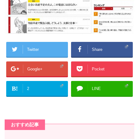
Twitter
Share
Google+
Pocket
B!
2
LINE
おすすめ記事