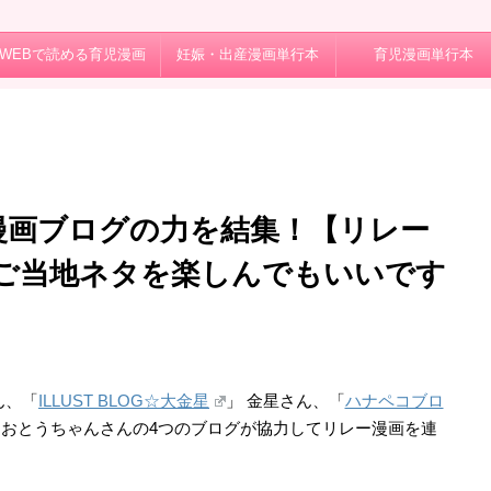
WEBで読める育児漫画
妊娠・出産漫画単行本
育児漫画単行本
漫画ブログの力を結集！【リレー
ご当地ネタを楽しんでもいいです
ん、「
ILLUST BLOG☆大金星
」 金星さん、「
ハナペコブロ
」おとうちゃんさんの4つのブログが協力してリレー漫画を連