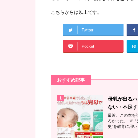
こちらからは以上です。
Twitter
Pocket
B!
おすすめ記事
1
母乳が出るハ
ない・不足す
最近、この本を
ろかった。 ※「
史”を教育に用い