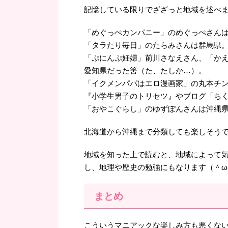
記憶している限りでざざっと地域を述べ
「めぐっぺカンパニー」のめぐっぺさん
「タラたり毎日」のたらみさんは群馬県
「ぷにんぷ妊婦」前川さなえさん、「か
愛知県だった筈（た、たしか…）。
「イクメンパパはエロ漫画家」の丸本チ
『小学生男子のトリセツ』やブログ「ち
「おやこぐらし」のゆずぽんさんは沖縄
北海道から沖縄まで分類しても楽しそう
地域を知った上で読むと、地域によって
し、地理や歴史の勉強にもなります（＾ω
まとめ
こういうマニアックな楽しみ方も悪くな