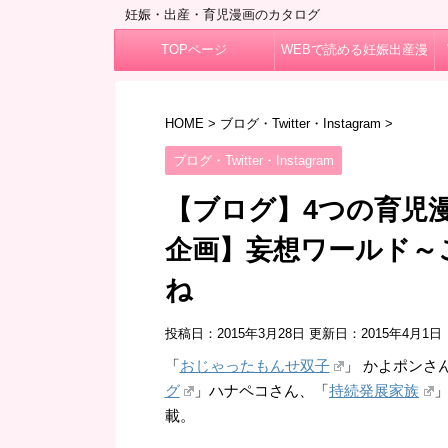
妊娠・出産・育児漫画のカタログ
TOPページ
WEBで読める妊娠出産漫
画
HOME
>
ブログ・Twitter・Instagram
>
ブログ・Twitter・Instagram
【ブログ】4つの育児
企画】妄想ワールド～
ね
投稿日：2015年3月28日 更新日：
2015年4月1日
「
おじゃったもんせ双子
」 かよポンさ
グ
」ハナペコさん、「
持続発展家族
載。