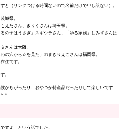
ますと（リンクつける時間ないので名前だけで申し訳ない）。
は茨城県。
。もえたさん、きりくさんは埼玉県。
えるの子はうさぎ」スギウラさん、「ゆる家族」しみずさんは
ンタさんは大阪。
くわの穴から☆を見た」のまきりえこさんは福岡県。
県在住です。
です。
気候がちがったり、おやつが特産品だったりして楽しいです
＾＊
いですよ、という話でした。