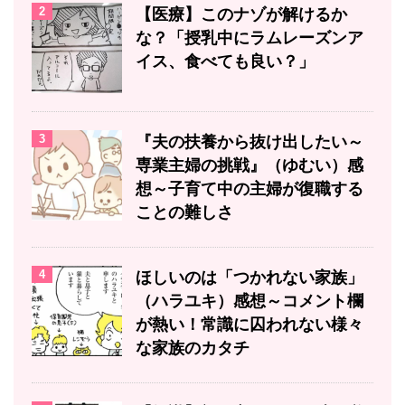
2
【医療】このナゾが解けるか
な？「授乳中にラムレーズンア
イス、食べても良い？」
3
『夫の扶養から抜け出したい～
専業主婦の挑戦』（ゆむい）感
想～子育て中の主婦が復職する
ことの難しさ
4
ほしいのは「つかれない家族」
（ハラユキ）感想～コメント欄
が熱い！常識に囚われない様々
な家族のカタチ