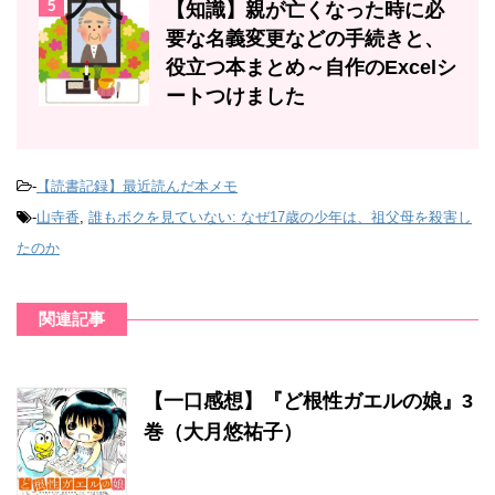
5
【知識】親が亡くなった時に必
要な名義変更などの手続きと、
役立つ本まとめ～自作のExcelシ
ートつけました
-
【読書記録】最近読んだ本メモ
-
山寺香
,
誰もボクを見ていない: なぜ17歳の少年は、祖父母を殺害し
たのか
関連記事
【一口感想】『ど根性ガエルの娘』3
巻（大月悠祐子）