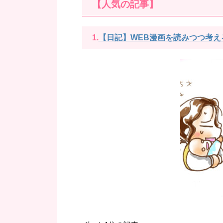
【人気の記事】
1.
【日記】WEB漫画を読みつつ考