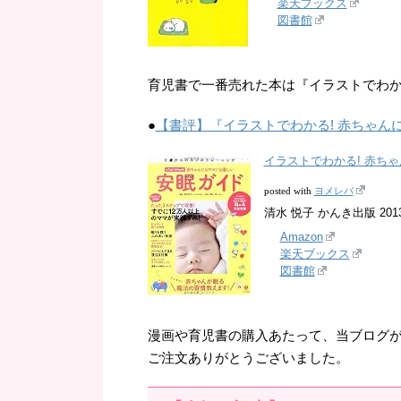
楽天ブックス
図書館
育児書で一番売れた本は『イラストでわか
●
【書評】『イラストでわかる! 赤ちゃん
イラストでわかる! 赤ち
ヨメレバ
posted with
清水 悦子 かんき出版 2013-
Amazon
楽天ブックス
図書館
漫画や育児書の購入あたって、当ブログ
ご注文ありがとうございました。