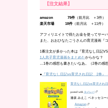
【注文結果】
amazon 79件
（前月比 ＋3件）
楽天市場 18件
（前月比 ＋11件）
アフィリエイトで得たお金を使ってサー
また、おおひなたごうさんの育児漫画『
1番注文が多かった本は『育児なし日記V
1人息子育児漫画をまとめた
からかな？
…1巻の感想も書きたいなあ。（2巻の感
●
『育児なし日記vs育児され日記 2巻』
育児なし日記vs育児され
ヨメレバ
posted with
逢坂 みえこ ベネッセコーポレ
Amazon