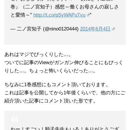
巻』（二ノ宮知子）感想～働くお母さんの寂しさ
と愛情～”
http://t.co/pSyWAPuTvu
”
— 二ノ宮知子 (@nino0120444)
2014年6月4日
あれはマジでびっくりした…。
ついでに記事のViewがガンガン伸びることにもびっく
りした…。ちょっと怖いくらいだった…。
ちなみに1巻感想にもコメント頂いております。
これは記事を公開してから1年後くらいで、他の方にご
紹介頂いた記事にコメント頂いた形です。
わー！すごい！順子先生もいる！ありがとうござ