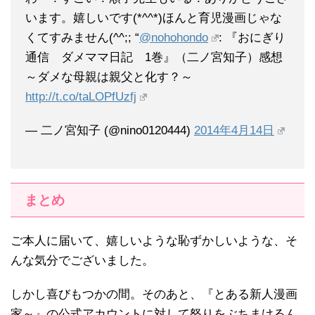
います。嬉しいです(*^^*)ほんと育児漫画じゃな
くてすみません(^^;; “
@nohohondo
: 『おにぎり
通信 ダメママ日記 1巻』（二ノ宮知子）感想
～ダメな母親は親父と化す？～
http://t.co/taLOPfUzfj
— 二ノ宮知子 (@nino0120444)
2014年4月14日
まとめ
ご本人に届いて、嬉しいような恥ずかしいような、そ
んな気分でございました。
しかし喜びもつかの間。そのあと、『とある新人漫画
家～』の公式アカウントに対して怒りをぶちまけるん