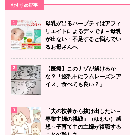
おすすめ記事
1
母乳が出るハーブティはアフィ
リエイトによるデマです～母乳
が出ない・不足すると悩んでい
るお母さんへ
2
【医療】このナゾが解けるか
な？「授乳中にラムレーズンア
イス、食べても良い？」
3
『夫の扶養から抜け出したい～
専業主婦の挑戦』（ゆむい）感
想～子育て中の主婦が復職する
ことの難しさ