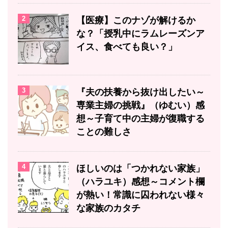
2
【医療】このナゾが解けるか
な？「授乳中にラムレーズンア
イス、食べても良い？」
3
『夫の扶養から抜け出したい～
専業主婦の挑戦』（ゆむい）感
想～子育て中の主婦が復職する
ことの難しさ
4
ほしいのは「つかれない家族」
（ハラユキ）感想～コメント欄
が熱い！常識に囚われない様々
な家族のカタチ