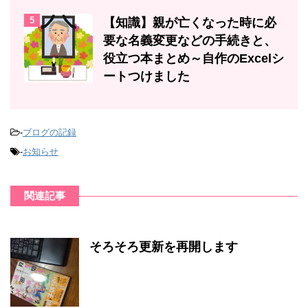
5
【知識】親が亡くなった時に必
要な名義変更などの手続きと、
役立つ本まとめ～自作のExcelシ
ートつけました
-
ブログの記録
-
お知らせ
関連記事
そろそろ更新を再開します