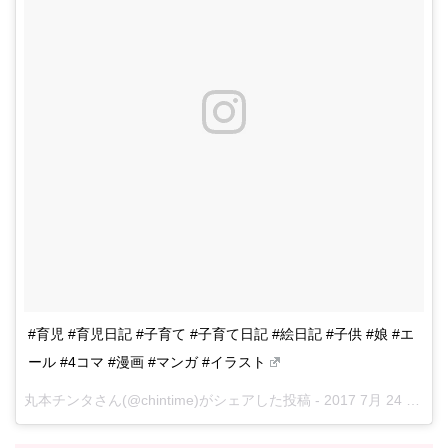
#育児 #育児日記 #子育て #子育て日記 #絵日記 #子供 #娘 #エ
ール #4コマ #漫画 #マンガ #イラスト
丸本チンタさん(@chintime)がシェアした投稿 -
2017 7月 24 4:48午前 PDT