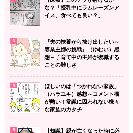
【医療】このナゾが解けるか
な？「授乳中にラムレーズンア
イス、食べても良い？」
3
『夫の扶養から抜け出したい～
専業主婦の挑戦』（ゆむい）感
想～子育て中の主婦が復職する
ことの難しさ
4
ほしいのは「つかれない家族」
（ハラユキ）感想～コメント欄
が熱い！常識に囚われない様々
な家族のカタチ
5
【知識】親が亡くなった時に必