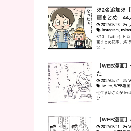
※2名追加※【T
画まとめ 44
2017/05/26
-
ブ
Instagram
,
twitter
6/10 Twitter
画まとめ記事、第1
父 ...
【WEB漫画
た
2017/05/24
-
twitter
,
WEB漫画
七生まゆさんがTwi
ひ！
【WEB漫画
2017/05/21
-