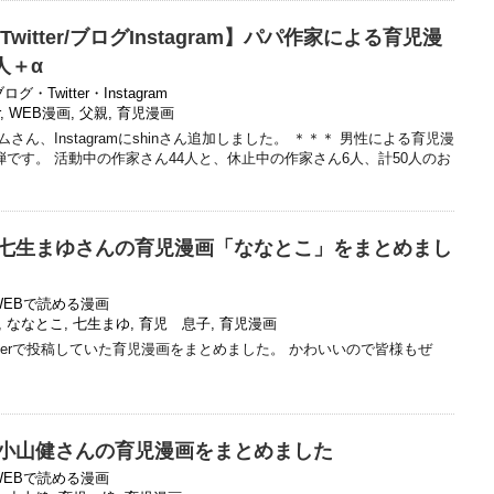
witter/ブログInstagram】パパ作家による育児漫
人＋α
ログ・Twitter・Instagram
,
WEB漫画
,
父親
,
育児漫画
にヒロムさん、Instagramにshinさん追加しました。 ＊＊＊ 男性による育児漫
弾です。 活動中の作家さん44人と、休止中の作家さん6人、計50人のお
】七生まゆさんの育児漫画「ななとこ」をまとめまし
WEBで読める漫画
,
ななとこ
,
七生まゆ
,
育児 息子
,
育児漫画
tterで投稿していた育児漫画をまとめました。 かわいいので皆様もぜ
】小山健さんの育児漫画をまとめました
WEBで読める漫画