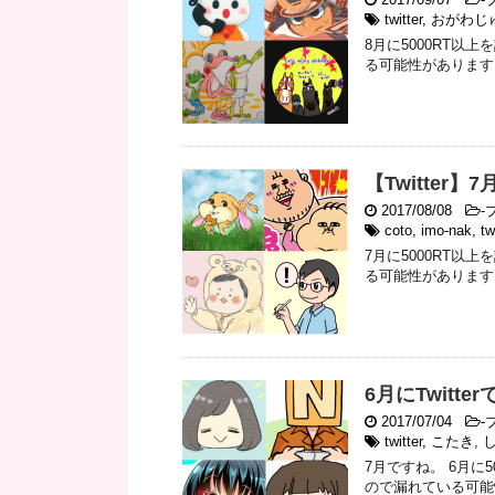
twitter
,
おがわじ
8月に5000RT
る可能性があります
【Twitter
2017/08/08
-
ブ
coto
,
imo-nak
,
tw
7月に5000RT
る可能性があります
6月にTwitt
2017/07/04
-
ブ
twitter
,
こたき
,
7月ですね。 6月に
ので漏れている可能