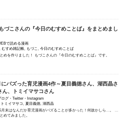
】もづこさんの『今日のむすめことば』をまとめまし
WEBで読める漫画
,
むすめ雑記帳
,
もづこ
,
今日のむすめことば
とめを作りました！ もづこさんの『今日のむすめことば』です。
r】5月にバズった育児漫画4作～夏目義徳さん、湖西晶さ
さん、トミイマサコさん
ログ・Twitter・Instagram
,
トミイマサコ
,
夏目義徳
,
湖西晶
 5月末はなんだか育児漫画がバズることが多かった！何故かしら…。 …
とめてみました。