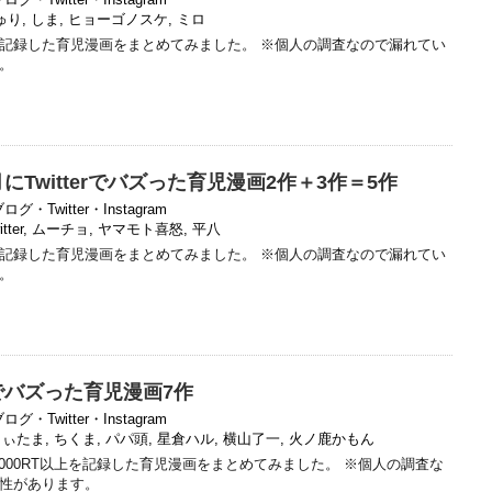
ゅり
,
しま
,
ヒョーゴノスケ
,
ミロ
以上を記録した育児漫画をまとめてみました。 ※個人の調査なので漏れてい
。
】7月にTwitterでバズった育児漫画2作＋3作＝5作
ログ・Twitter・Instagram
itter
,
ムーチョ
,
ヤマモト喜怒
,
平八
以上を記録した育児漫画をまとめてみました。 ※個人の調査なので漏れてい
。
erでバズった育児漫画7作
ログ・Twitter・Instagram
しぃたま
,
ちくま
,
パパ頭
,
星倉ハル
,
横山了一
,
火ノ鹿かもん
5000RT以上を記録した育児漫画をまとめてみました。 ※個人の調査な
性があります。