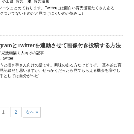
,
小山健
,
育児 娘
,
育児漫画
でコツコツまとめております。Twitterには面白い育児漫画たくさんある
グついてないものだと見つけにくいのが悩み…）
agramとTwitterを連動させて画像付き投稿する方法
育児漫画描く人向けの記事
m
,
twitter
うと描き手さん向けの話です。興味のある方だけどうぞ。 基本的に育
児記録だと思いますが、せっかくだったら見てもらえる機会を増やし
としては自分がヘビ ...
1
2
次へ »