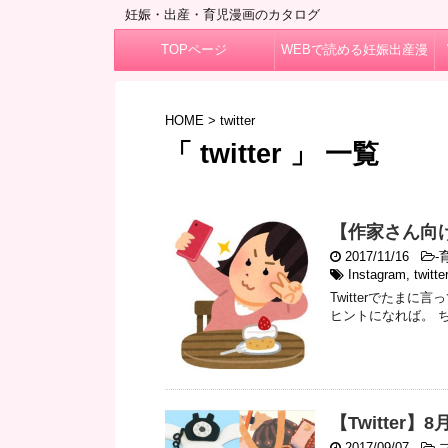
妊娠・出産・育児漫画のカタログ
TOPページ
WEBで読める妊娠出産漫
画
HOME
>
twitter
「 twitter 」 一覧
【作家さん向け
2017/11/16
-
Instagram
,
twitter
Twitterでたま
ヒントになれば。 
【Twitter
2017/09/07
-
ブ