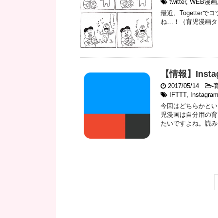
twitter
,
WEB漫画
最近、Togetter
ね…！（育児漫画タ
【情報】Inst
2017/05/14
-
IFTTT
,
Instagra
今回はどちらかとい
児漫画は自分用の育
たいですよね。読み手