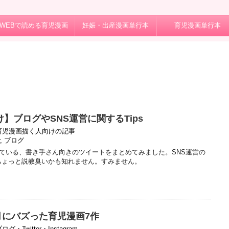
WEBで読める育児漫画
妊娠・出産漫画単行本
育児漫画単行本
】ブログやSNS運営に関するTips
育児漫画描く人向けの記事
,
ブログ
に言っている、書き手さん向きのツイートをまとめてみました。SNS運営の
ちょっと説教臭いかも知れません。すみません。
】8月にバズった育児漫画7作
ログ・Twitter・Instagram