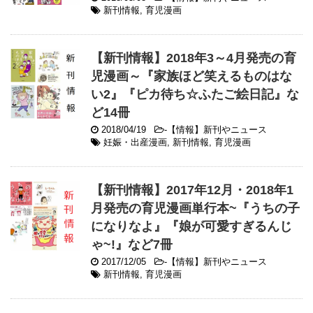
新刊情報
,
育児漫画
【新刊情報】2018年3～4月発売の育
児漫画～『家族ほど笑えるものはな
い2』『ピカ待ち☆ふたご絵日記』な
ど14冊
2018/04/19
-
【情報】新刊やニュース
妊娠・出産漫画
,
新刊情報
,
育児漫画
【新刊情報】2017年12月・2018年1
月発売の育児漫画単行本~『うちの子
になりなよ』『娘が可愛すぎるんじ
ゃ~!』など7冊
2017/12/05
-
【情報】新刊やニュース
新刊情報
,
育児漫画