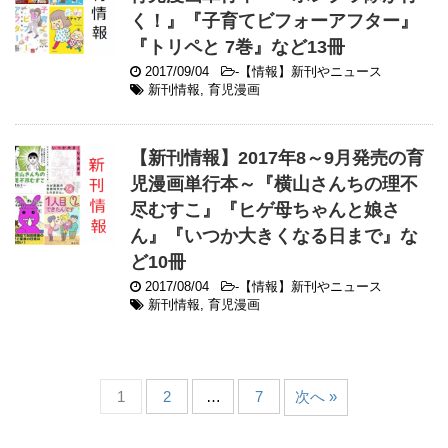
く！』『子育てビフォーアフター』
『トリペと 7巻』など13冊
2017/09/04
-
【情報】新刊やニュース
新刊情報
,
育児漫画
【新刊情報】2017年8～9月発売の育
児漫画単行本～『横山さんちの理不
尽むすこ』『ヒゲ母ちゃんと娘さ
ん』『いつか大きくなる日まで』な
ど10冊
2017/08/04
-
【情報】新刊やニュース
新刊情報
,
育児漫画
1
2
…
7
次へ »