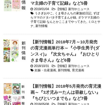
マ主婦の子育て記録』など5冊
2019/01/04
-
【情報】新刊やニュース
うさぎおやこ
,
くま母さんちの家族絵日記
,
ずぼ
らママのドタバタ子育てまんが録
,
ダラママ主婦の
子育て記録 なんとかここまでやってきた
,
ミロとサ
ナ
,
新刊情報
【新刊情報】2018年7月～10月発売
の育児漫画単行本～『小学生男子(ダ
ンスィ)』『次女ちゃん』『おひとり
さま母さん』など6冊
2018/10/31
-
【情報】新刊やニュース
妊娠・出産漫画
,
新刊情報
,
育児漫画
【新刊情報】2018年5月発売の育児漫
画～『3才児みーたんは容赦しない』
『ちびといつまでも』など7冊
2018/05/08
-
【情報】新刊やニュース