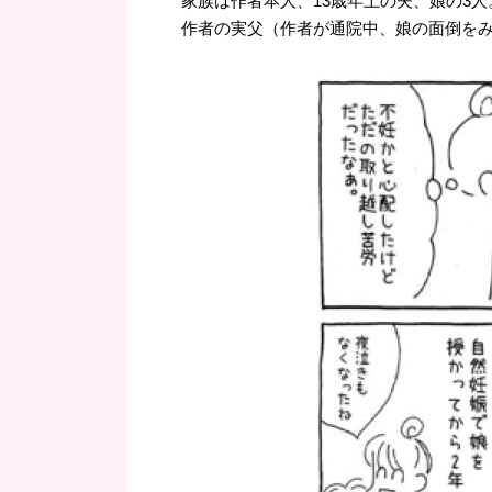
家族は作者本人、13歳年上の夫、娘の3人
作者の実父（作者が通院中、娘の面倒を