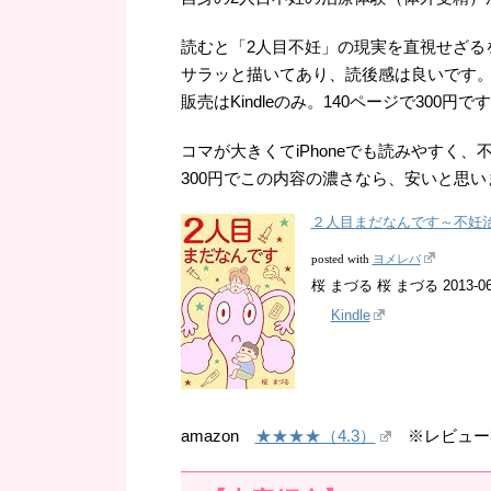
読むと「2人目不妊」の現実を直視せざる
サラッと描いてあり、読後感は良いです
販売はKindleのみ。140ページで300円で
コマが大きくてiPhoneでも読みやすく
300円でこの内容の濃さなら、安いと思い
２人目まだなんです～不妊治療
ヨメレバ
posted with
桜 まづる 桜 まづる 2013-06
Kindle
amazon
★★★★（4.3）
※レビュー