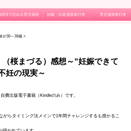
WEBで読める育児漫画
妊娠・出産漫画単行本
育児漫画単行本
が30～39歳
>
』（桜まづる）感想～”妊娠できて
目不妊の現実～
日
費出版電子書籍（Kindleのみ）です。
しながらタイミング法メインで1年間チャレンジするも授かるこ
が描かれています。