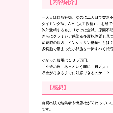
【内容紹介】
一人目は自然妊娠。なのに二人目で突然
タイミング法、AIH（人工授精）、を経
体外受精するもふりかけは全滅。原因不
さらにクラミジア感染＆多嚢胞体質も見
多嚢胞の原因、インシュリン抵抗性とは
多嚢胞で溜まった小卵胞を一掃すべく転院
かかった費用は１３５万円。
「不妊治療 あっという間に 貧乏人」
貯金が尽きるまでに妊娠できるのか！？
【感想】
自費出版で編集者や出版社が関わってい
です。