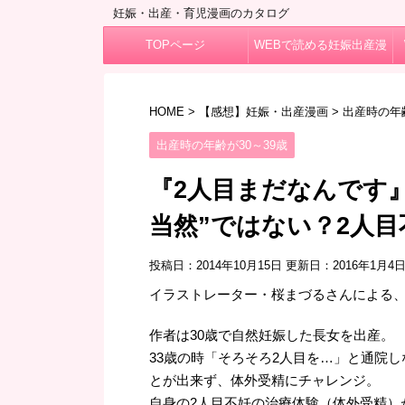
妊娠・出産・育児漫画のカタログ
TOPページ
WEBで読める妊娠出産漫
画
HOME
>
【感想】妊娠・出産漫画
>
出産時の年齢
出産時の年齢が30～39歳
『2人目まだなんです
当然”ではない？2人
投稿日：2014年10月15日 更新日：
2016年1月4
イラストレーター・桜まづるさんによる、自
作者は30歳で自然妊娠した長女を出産。
33歳の時「そろそろ2人目を…」と通院
とが出来ず、体外受精にチャレンジ。
自身の2人目不妊の治療体験（体外受精）