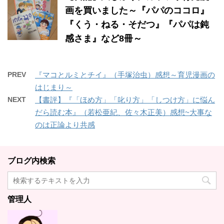
画を買いました～『パパのココロ』
『くう・ねる・そだつ』『パパは鈍
感さま』など8冊～
PREV
『マコとルミとチイ』（手塚治虫）感想～育児漫画の
はじまり～
NEXT
【書評】『「ほめ方」「叱り方」「しつけ方」に悩ん
だら読む本』（若松亜紀、佐々木正美）感想~大事な
のは正論より共感
ブログ内検索
管理人