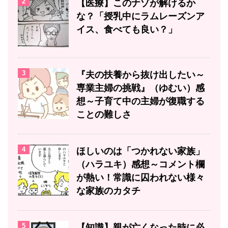
2
【医療】このナゾが解けるか
な？「授乳中にラムレーズンア
イス、食べても良い？」
3
『夫の扶養から抜け出したい～
専業主婦の挑戦』（ゆむい）感
想～子育て中の主婦が復職する
ことの難しさ
4
ほしいのは「つかれない家族」
（ハラユキ）感想～コメント欄
が熱い！常識に囚われない様々
な家族のカタチ
5
【知識】親が亡くなった時に必