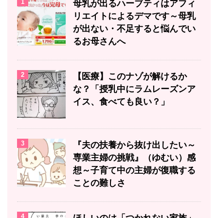
1
母乳が出るハーブティはアフィ
リエイトによるデマです～母乳
が出ない・不足すると悩んでい
るお母さんへ
2
【医療】このナゾが解けるか
な？「授乳中にラムレーズンア
イス、食べても良い？」
3
『夫の扶養から抜け出したい～
専業主婦の挑戦』（ゆむい）感
想～子育て中の主婦が復職する
ことの難しさ
4