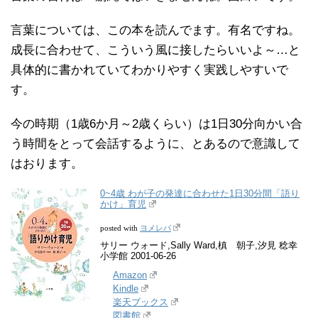
言葉については、この本を読んでます。有名ですね。
成長に合わせて、こういう風に接したらいいよ～…と
具体的に書かれていてわかりやすく実践しやすいで
す。
今の時期（1歳6か月～2歳くらい）は1日30分向かい合
う時間をとって会話するように、とあるので意識して
はおります。
0~4歳 わが子の発達に合わせた1日30分間「語り
かけ」育児
ヨメレバ
posted with
サリー ウォード,Sally Ward,槙 朝子,汐見 稔幸
小学館 2001-06-26
Amazon
Kindle
楽天ブックス
図書館