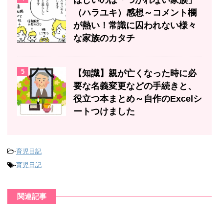
ほしいのは「つかれない家族」
（ハラユキ）感想～コメント欄
が熱い！常識に囚われない様々
な家族のカタチ
5
【知識】親が亡くなった時に必
要な名義変更などの手続きと、
役立つ本まとめ～自作のExcelシ
ートつけました
-
育児日記
-
育児日記
関連記事