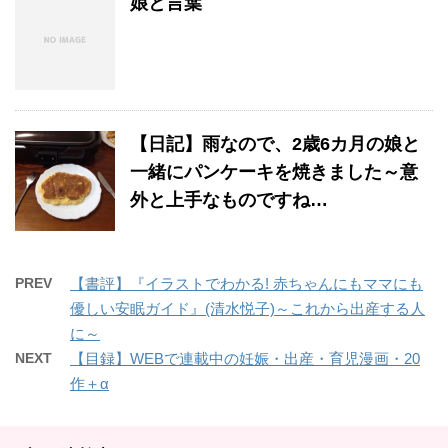
娘と言葉
【日記】雨なので、2歳6カ月の娘と
一緒にパンケーキを焼きました～意
外と上手なものですね…
PREV
【書評】『イラストでわかる! 赤ちゃんにもママにも
優しい安眠ガイド』(清水悦子)～これから出産する人
に～
NEXT
【目録】WEBで連載中の妊娠・出産・育児漫画・20
作＋α