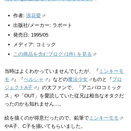
作者:
浪花愛
出版社/メーカー:
ラポート
発売日:
1995/05
メディア:
コミック
この商品を含むブログ (1件) を見る
当時はよくわかっていませんでしたが、『
ミンキーモ
モ
』『
ペルシャ
』などの
魔法少女
ものと『
プロ
ジェクトA子
』の大ファンで、「アニパロコミック
ス」や「OUT」を愛読していた従兄は相当なオタクだ
ったのかも知れません…。
絵を描くのが得意だったので、鉛筆で
ミンキーモモ
やA子、C子を描いてもらいました。