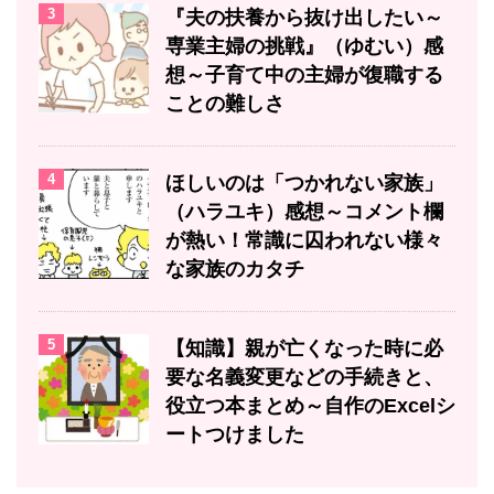
3
『夫の扶養から抜け出したい～
専業主婦の挑戦』（ゆむい）感
想～子育て中の主婦が復職する
ことの難しさ
4
ほしいのは「つかれない家族」
（ハラユキ）感想～コメント欄
が熱い！常識に囚われない様々
な家族のカタチ
5
【知識】親が亡くなった時に必
要な名義変更などの手続きと、
役立つ本まとめ～自作のExcelシ
ートつけました