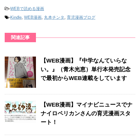
-
WEBで読める漫画
-
Kindle
,
WEB漫画
,
丸本チンタ
,
育児漫画ブログ
関連記事
【WEB漫画】『中学なんていらな
い。』（青木光恵）単行本発売記念
で最初からWEB連載をしています
【WEB漫画】マイナビニュースでナ
ナイロペリカンさんの育児漫画スタ
ート！