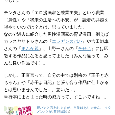
でした。
チンタさんの「エロ漫画家と兼業主夫」という職業
（属性）や「将来の生活への不安」が、読者の共感を
得やすいのでは？とは、思っていました。
なので過去に紹介した男性漫画家の育児漫画、例えば
カラスヤサトシさんの『
エレガンスパパ
』や吉田戦車
さんの『
まんが親
』、山野一さんの『
そせじ
』には匹
敵する作品になると思ってました（みんな違って、み
んな良い作品です）。
しかし、正直言って、自分の中では別格の『王子と赤
ちゃん』や『赤子よ日記』と張り合う作品に仕上がる
とは思いませんでした…。驚いた…。
単行本にまとまった時の威力って、すごいですね…。
親バカと言われますが、自覚はありません。 イク
メンパパの奮闘日記