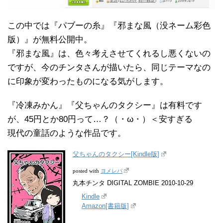
この中では『パブーの糸』『邪まな風（没ネーム彩色
版）』が無料公開中。
『邪まな風』は、色々考えさせてくれるし悪くないの
ですが、今のチンタさんが描いたら、同じテーマなの
に印象が変わったものになる気がします。
『冷凍みかん』『父ちゃんのタクシー』は有料です
が、45円とか80円って…？（・ω・）＜安すぎる
現代の童話のような作品です。
父ちゃんのタクシー[Kindle版]
ヨメレバ
posted with
丸本チンタ DIGITAL ZOMBIE 2010-10-29
Kindle
Amazon[書籍版]