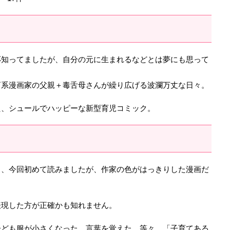
応知ってましたが、自分の元に生まれるなどとは夢にも思って
畜系漫画家の父親＋毒舌母さんが繰り広げる波瀾万丈な日々。
た、シュールでハッピーな新型育児コミック。
く、今回初めて読みましたが、作家の色がはっきりした漫画だ
表現した方が正確かも知れません。
子ども服が小さくなった、言葉を覚えた…等々、「子育てある