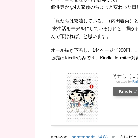
個性豊かな4人家族のちょっと変わった日
『私たちは繁殖している』（内田春菊）と
”実生活をモデルにしているけれど、描か
んで頂ければ、と思います。
オール描き下ろし、144ページで390円
販売はKindleのみです。KindleUnlimited
そせじ（１
created by
Rin
Kindle
amazon
★★★★★（4.8）
※レビュー