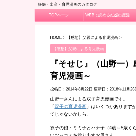
妊娠・出産・育児漫画のカタログ
TOPページ
WEBで読める妊娠出産漫
画
HOME
>
【感想】父親による育児漫画
>
【感想】父親による育児漫画
『そせじ』（山野一）
育児漫画～
投稿日：2014年8月22日 更新日：
2018年11月26
山野一さんによる双子育児漫画です。
「
双子の育児漫画
」はいくつかあります
てじゃないかしら。
双子の娘・ミミ子とハナ子（4歳～5歳く
いツッコミを繰り出すお母さん。