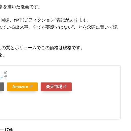
常を描いた漫画です。
同様、作中に”フィクション”表記があります。
れている出来事、全てが実話ではない”ことを念頭に置いて読
。この質とボリュームでこの価格は破格です。
対象。
）
ker
Amazon
楽天市場
17件