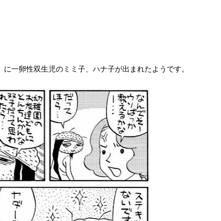
歳の時）に一卵性双生児のミミ子、ハナ子が出まれたようです。