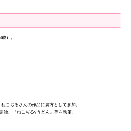
3歳）。
家・ねこぢるさんの作品に裏方として参加。
を開始、『ねこぢるyうどん』等を執筆。