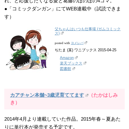
れ、と応援したくなる愛と葛藤のほのぼの4コマ。
●「コミックダンガン」にてWEB連載中（試読できま
す）
父ちゃんはいつも仕事場 (ガムコミック
ス)
ヨメレバ
posted with
ぢたま (某) ワニブックス 2015-04-25
Amazon
楽天ブックス
図書館
カアチャン本舗~3歳児育ててます
（たかはしみ
き）
2014年4月より連載していた作品。2015年春～夏あた
りに単行本が発売する予定です。