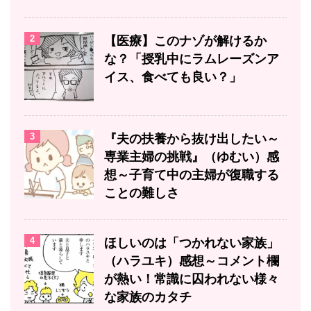
2
【医療】このナゾが解けるか
な？「授乳中にラムレーズンア
イス、食べても良い？」
3
『夫の扶養から抜け出したい～
専業主婦の挑戦』（ゆむい）感
想～子育て中の主婦が復職する
ことの難しさ
4
ほしいのは「つかれない家族」
（ハラユキ）感想～コメント欄
が熱い！常識に囚われない様々
な家族のカタチ