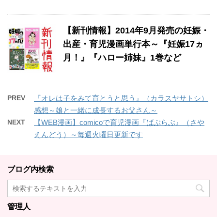
【新刊情報】2014年9月発売の妊娠・
出産・育児漫画単行本～『妊娠17ヵ
月！』『ハロー姉妹』1巻など
PREV
『オレは子をみて育とうと思う』（カラスヤサトシ）
感想～娘と一緒に成長するお父さん～
NEXT
【WEB漫画】comicoで育児漫画『ばぶらぶ』（さや
えんどう）～毎週火曜日更新です
ブログ内検索
管理人