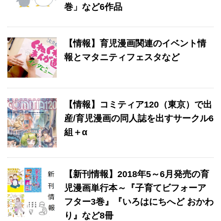
巻」など6作品
【情報】育児漫画関連のイベント情
報とマタニティフェスタなど
【情報】コミティア120（東京）で出
産/育児漫画の同人誌を出すサークル6
組＋α
【新刊情報】2018年5～6月発売の育
児漫画単行本～『子育てビフォーア
フター3巻』『いろはにちへど おかわ
り』など8冊