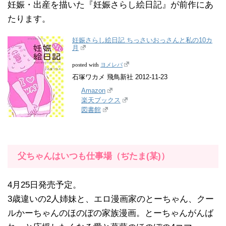
妊娠・出産を描いた『妊娠さらし絵日記』が前作にあ
たります。
妊娠さらし絵日記 ちっさいおっさんと私の10カ
月
ヨメレバ
posted with
石塚ワカメ 飛鳥新社 2012-11-23
Amazon
楽天ブックス
図書館
父ちゃんはいつも仕事場（ぢたま(某)）
4月25日発売予定。
3歳違いの2人姉妹と、エロ漫画家のとーちゃん、クー
ルかーちゃんのほのぼの家族漫画。とーちゃんがんば