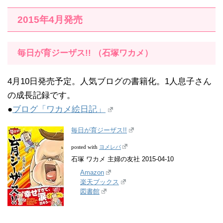
2015年4月発売
毎日が育ジーザス!! （石塚ワカメ）
4月10日発売予定。人気ブログの書籍化。1人息子さん
の成長記録です。
●
ブログ「ワカメ絵日記」
毎日が育ジーザス!!
ヨメレバ
posted with
石塚 ワカメ 主婦の友社 2015-04-10
Amazon
楽天ブックス
図書館