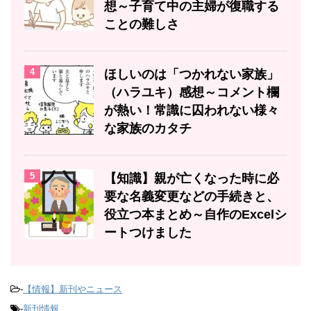
想～子育て中の主婦が復職する
ことの難しさ
4
ほしいのは「つかれない家族」
（ハラユキ）感想～コメント欄
が熱い！常識に囚われない様々
な家族のカタチ
5
【知識】親が亡くなった時に必
要な名義変更などの手続きと、
役立つ本まとめ～自作のExcelシ
ートつけました
-
【情報】新刊やニュース
-
新刊情報