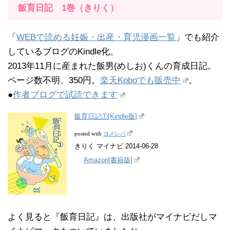
飯育日記 1巻（きりく）
「
WEBで読める妊娠・出産・育児漫画一覧
」でも紹介
しているブログのKindle化。
2013年11月に産まれた飯男(めしお)くんの育成日記。
ページ数不明、350円。
楽天Koboでも販売中
。
●
作者ブログで試読できます
飯育日記①[Kindle版]
ヨメレバ
posted with
きりく マイナビ 2014-06-28
Amazon[書籍版]
よく見ると『飯育日記』は、出版社がマイナビだしマ