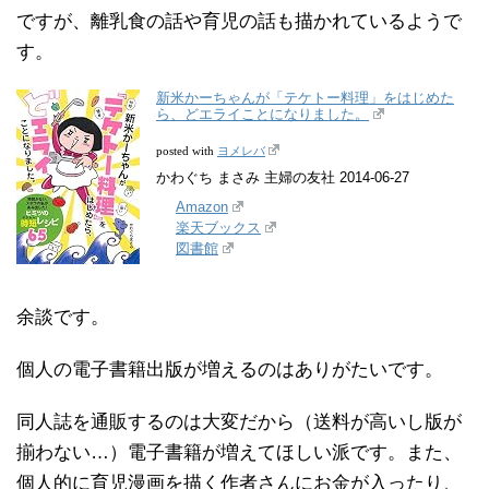
ですが、離乳食の話や育児の話も描かれているようで
す。
新米かーちゃんが「テケトー料理」をはじめた
ら、どエライことになりました。
ヨメレバ
posted with
かわぐち まさみ 主婦の友社 2014-06-27
Amazon
楽天ブックス
図書館
余談です。
個人の電子書籍出版が増えるのはありがたいです。
同人誌を通販するのは大変だから（送料が高いし版が
揃わない…）電子書籍が増えてほしい派です。また、
個人的に育児漫画を描く作者さんにお金が入ったり、