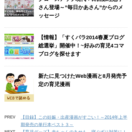
さん登場～”毎日かあさん”からのメ
ッセージ
【情報】「すくパラ2014春夏ブログ
総選挙」開催中！~好みの育児4コマ
ブログを探せます
新たに見つけたWeb漫画と8月発売予
定の育児漫画
PREV
【目録】この妊娠・出産漫画がすごい！～2014年上半
期発売の単行本ベスト３～
NEXT
【育児グッズ】赤ちゃんのあせも、寝ぐずり対策に！