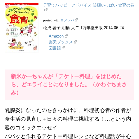
子育てハッピーアドバイス 笑顔いっぱい 食育の巻
ヨメレバ
posted with
松成 容子,明橋 大二 1万年堂出版 2014-06-24
Amazon
楽天ブックス
図書館
新米かーちゃんが「テケトー料理」をはじめた
ら、どエライことになりました。（かわぐちまさ
み）
乳腺炎になったのをきっかけに、料理初心者の作者が
食生活の見直し＋日々の料理に挑戦する！…という内
容のコミックエッセイ。
パパッと作れるテケトー料理レシピなど料理話が中心