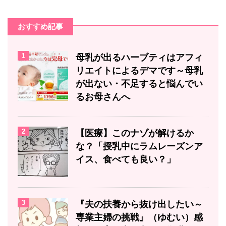
おすすめ記事
1
母乳が出るハーブティはアフィ
リエイトによるデマです～母乳
が出ない・不足すると悩んでい
るお母さんへ
2
【医療】このナゾが解けるか
な？「授乳中にラムレーズンア
イス、食べても良い？」
3
『夫の扶養から抜け出したい～
専業主婦の挑戦』（ゆむい）感