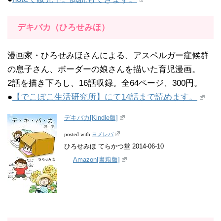
デキバカ（ひろせみほ）
漫画家・ひろせみほさんによる、アスペルガー症候群
の息子さん、ボーダーの娘さんを描いた育児漫画。
2話を描き下ろし、16話収録。全64ページ、300円。
●
【でこぼこ生活研究所】にて14話まで読めます。
デキバカ[Kindle版]
ヨメレバ
posted with
ひろせみほ てらかつ堂 2014-06-10
Amazon[書籍版]