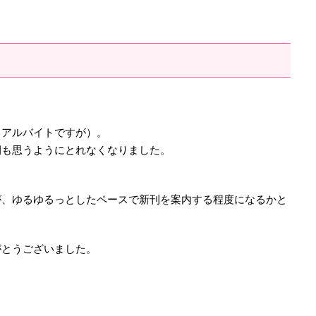
。
（アルバイトですが）。
間も思うようにとれなくなりました。
が、ゆるゆるっとしたペースで新刊を案内する程度になるかと
がとうございました。