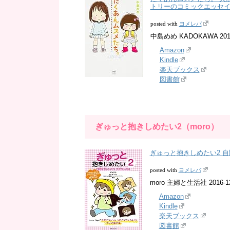
トリーのコミックエッセイ
ヨメレバ
posted with
中島めめ KADOKAWA 2016
Amazon
Kindle
楽天ブックス
図書館
ぎゅっと抱きしめたい2（moro）
ぎゅっと抱きしめたい2 
ヨメレバ
posted with
moro 主婦と生活社 2016-12
Amazon
Kindle
楽天ブックス
図書館