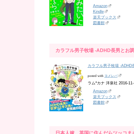
Amazon
Kindle
楽天ブックス
図書館
カラフル男子牧場 -ADHD長男とお
カラフル男子牧場 -ADH
ヨメレバ
posted with
ラム*カナ 洋泉社 2016-11-
Amazon
楽天ブックス
図書館
日本人嫁、英国に住んだらツッコま