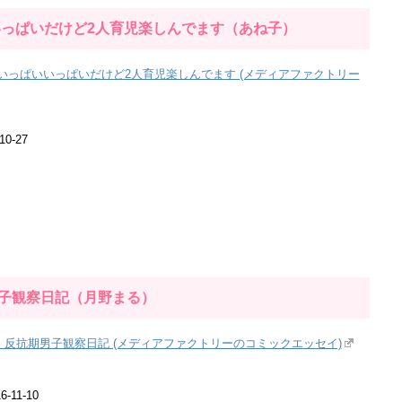
いっぱいだけど2人育児楽しんでます（あね子）
 いっぱいいっぱいだけど2人育児楽しんでます (メディアファクトリー
0-27
男子観察日記（月野まる）
 反抗期男子観察日記 (メディアファクトリーのコミックエッセイ)
-11-10