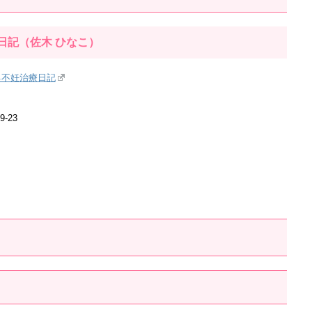
日記（佐木 ひなこ）
る不妊治療日記
-23