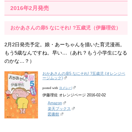
2016年2月発売
おかあさんの扉5 なにそれ! ?五歳児（伊藤理佐）
2月2日発売予定。娘・あーちゃんを描いた育児漫画。
もう5歳なんですね。早い…（あれ？もう小学生になる
のかな…？）
おかあさんの扉5 なにそれ! ?五歳児 (オレンジペ
ージムック)
ヨメレバ
posted with
伊藤理佐 オレンジページ 2016-02-02
Amazon
楽天ブックス
図書館