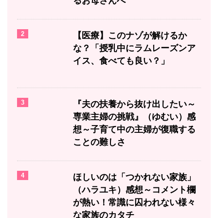
るお母さんへ
2
【医療】このナゾが解けるか
な？「授乳中にラムレーズンア
イス、食べても良い？」
3
『夫の扶養から抜け出したい～
専業主婦の挑戦』（ゆむい）感
想～子育て中の主婦が復職する
ことの難しさ
4
ほしいのは「つかれない家族」
（ハラユキ）感想～コメント欄
が熱い！常識に囚われない様々
な家族のカタチ