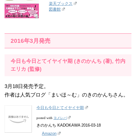
楽天ブックス
図書館
2016年3月発売
今日も今日とてイヤイヤ期 (きのかんち (著), 竹内
エリカ (監修)
3月18日発売予定。
作者は人気ブログ「まいほ～む」のきのかんちさん。
今日も今日とてイヤイヤ期
ヨメレバ
posted with
きのかんち KADOKAWA 2016-03-18
Amazon