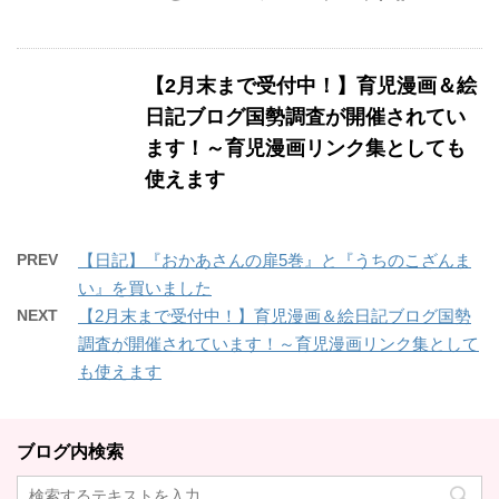
【2月末まで受付中！】育児漫画＆絵
日記ブログ国勢調査が開催されてい
ます！～育児漫画リンク集としても
使えます
PREV
【日記】『おかあさんの扉5巻』と『うちのこざんま
い』を買いました
NEXT
【2月末まで受付中！】育児漫画＆絵日記ブログ国勢
調査が開催されています！～育児漫画リンク集として
も使えます
ブログ内検索