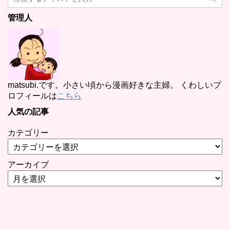
管理人
matsubi.です。小さい頃から漫画好きな主婦。 くわしいプ
ロフィールは
こちら
人気の記事
カテゴリー
アーカイブ