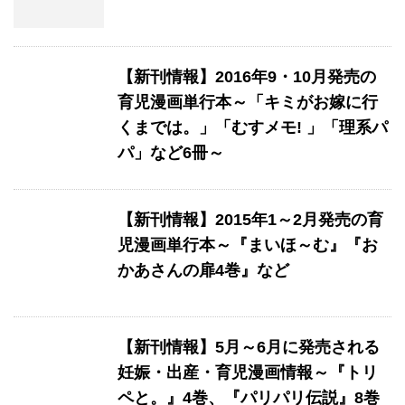
【新刊情報】2016年9・10月発売の
育児漫画単行本～「キミがお嫁に行
くまでは。」「むすメモ! 」「理系パ
パ」など6冊～
【新刊情報】2015年1～2月発売の育
児漫画単行本～『まいほ～む』『お
かあさんの扉4巻』など
【新刊情報】5月～6月に発売される
妊娠・出産・育児漫画情報～『トリ
ペと。』4巻、『パリパリ伝説』8巻