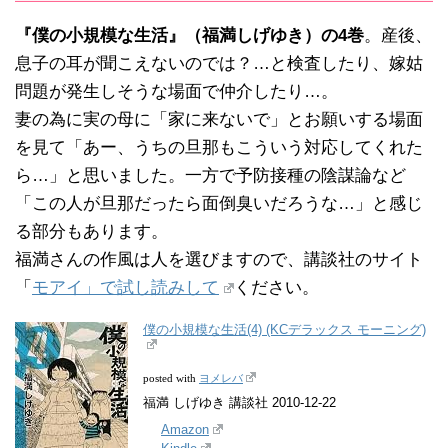
『僕の小規模な生活』（福満しげゆき）の4巻
。産後、
息子の耳が聞こえないのでは？…と検査したり、嫁姑
問題が発生しそうな場面で仲介したり…。
妻の為に実の母に「家に来ないで」とお願いする場面
を見て「あー、うちの旦那もこういう対応してくれた
ら…」と思いました。一方で予防接種の陰謀論など
「この人が旦那だったら面倒臭いだろうな…」と感じ
る部分もあります。
福満さんの作風は人を選びますので、講談社のサイト
「
モアイ」で試し読みして
ください。
僕の小規模な生活(4) (KCデラックス モーニング)
ヨメレバ
posted with
福満 しげゆき 講談社 2010-12-22
Amazon