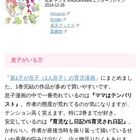
丸本 チンタ KADOKAWA/エンターブレイン
2014-12-26
Amazon
Kindle
楽天ブックス
図書館
息子がいる方
「
第1子が息子（1人息子）の育児漫画
」にまとめまし
た。1巻完結の作品が多めで買いやすいです。
息子漫画の中で一番売れているのは
『ママはテンパリ
スト』
。作者の態度が荒れてるのが気になりますが、
テンション高く笑えます。特に2巻までが好き。
安定しているのは
『育児なし日記VS育児され日記』
。
かわいい。作者が産後当時を振り返って描いているせ
いか葛藤や悩みは少なく、少々物足りなくもありま