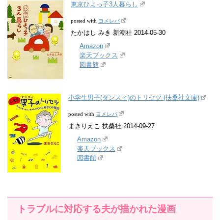
東京ひよっ子3人暮らし
ヨメレバ
posted with
たかはし みき 新潮社 2014-05-30
Amazon
楽天ブックス
図書館
小学生男子(ダンスィ)のトリセツ (扶桑社文庫)
ヨメレバ
posted with
まきりえこ 扶桑社 2014-09-27
Amazon
楽天ブックス
図書館
トラブルに対応する夫が描かれた漫画