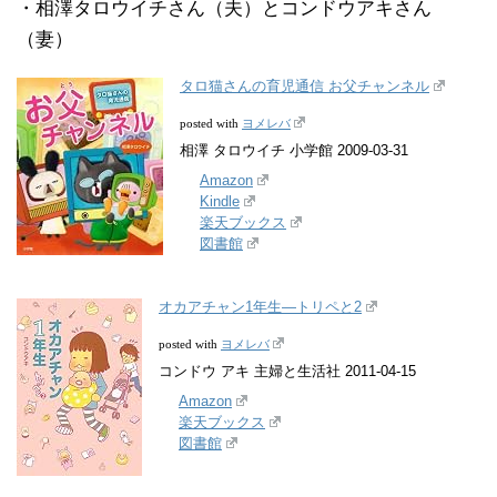
・相澤タロウイチさん（夫）とコンドウアキさん
（妻）
タロ猫さんの育児通信 お父チャンネル
ヨメレバ
posted with
相澤 タロウイチ 小学館 2009-03-31
Amazon
Kindle
楽天ブックス
図書館
オカアチャン1年生―トリペと2
ヨメレバ
posted with
コンドウ アキ 主婦と生活社 2011-04-15
Amazon
楽天ブックス
図書館