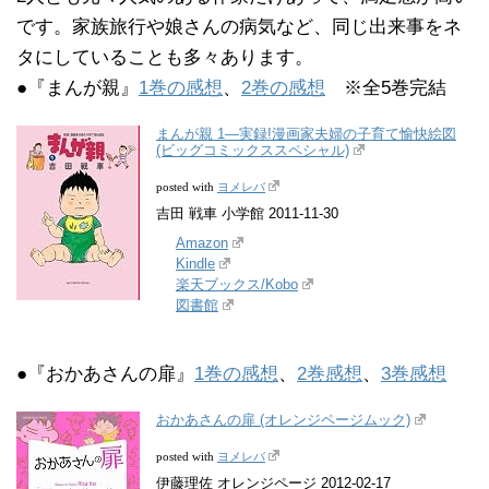
です。家族旅行や娘さんの病気など、同じ出来事をネ
タにしていることも多々あります。
●『まんが親』
1巻の感想
、
2巻の感想
※全5巻完結
まんが親 1―実録!漫画家夫婦の子育て愉快絵図
(ビッグコミックススペシャル)
ヨメレバ
posted with
吉田 戦車 小学館 2011-11-30
Amazon
Kindle
楽天ブックス/Kobo
図書館
●『おかあさんの扉』
1巻の感想
、
2巻感想
、
3巻感想
おかあさんの扉 (オレンジページムック)
ヨメレバ
posted with
伊藤理佐 オレンジページ 2012-02-17