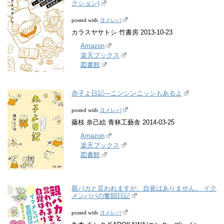
クション)
ヨメレバ
posted with
カラスヤサトシ 竹書房 2013-10-23
Amazon
楽天ブックス
図書館
赤子よ日記―ニンシンニッシもあるよ
ヨメレバ
posted with
藤枝 奈己絵 青林工藝舎 2014-03-25
Amazon
楽天ブックス
図書館
親バカと言われますが、自覚はありません。 イク
メンパパの奮闘日記
ヨメレバ
posted with