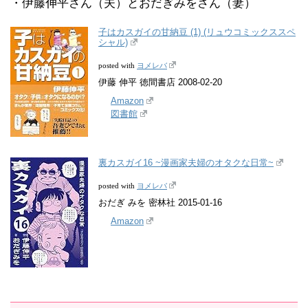
・伊藤伸平さん（夫）とおだぎみをさん（妻）
子はカスガイの甘納豆 (1) (リュウコミックススペ
シャル)
ヨメレバ
posted with
伊藤 伸平 徳間書店 2008-02-20
Amazon
図書館
裏カスガイ16 ~漫画家夫婦のオタクな日常~
ヨメレバ
posted with
おだぎ みを 密林社 2015-01-16
Amazon