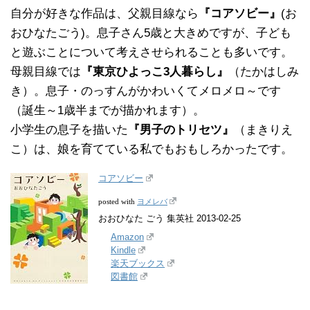
自分が好きな作品は、父親目線なら
『コアソビー』
(お
おひなたごう)。息子さん5歳と大きめですが、子ども
と遊ぶことについて考えさせられることも多いです。
母親目線では
『東京ひよっこ3人暮らし』
（たかはしみ
き）。息子・のっすんがかわいくてメロメロ～です
（誕生～1歳半までが描かれます）。
小学生の息子を描いた
『男子のトリセツ』
（まきりえ
こ）は、娘を育てている私でもおもしろかったです。
コアソビー
ヨメレバ
posted with
おおひなた ごう 集英社 2013-02-25
Amazon
Kindle
楽天ブックス
図書館