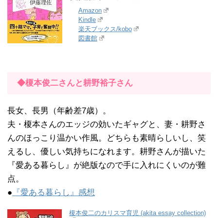
Amazon
Kindle
楽天ブックス/kobo
図書館
◆榎本俊二さんと耕野裕子さん
長女、長男（年齢差7歳）。
夫・榎本さんのエッジの効いたギャグと、妻・耕野さ
んのほっこり温かい作風。どちらも素晴らしいし、笑
えるし、優しい気持ちになれます。耕野さんが描いた
『愛ある暮らし』が絶版なので手に入れにくいのが難
点。
●
『愛ある暮らし』感想
榎本俊二のカリスマ育児 (akita essay collection)