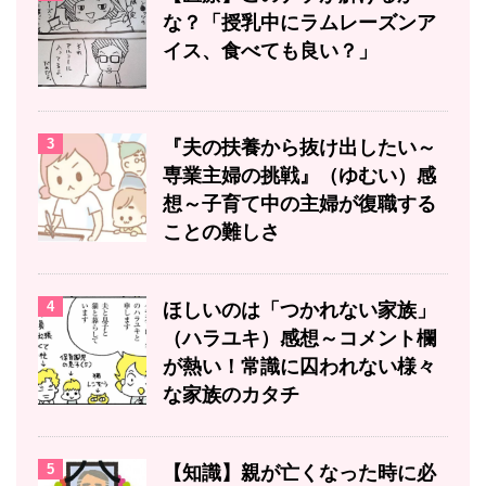
な？「授乳中にラムレーズンア
イス、食べても良い？」
3
『夫の扶養から抜け出したい～
専業主婦の挑戦』（ゆむい）感
想～子育て中の主婦が復職する
ことの難しさ
4
ほしいのは「つかれない家族」
（ハラユキ）感想～コメント欄
が熱い！常識に囚われない様々
な家族のカタチ
5
【知識】親が亡くなった時に必