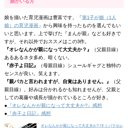
娘がいる方
娘を描いた育児漫画は豊富です。「
第1子が娘（1人
娘）の育児漫画
」から興味を持ったものを選んでもい
いと思います。上で挙げた『まんが親』なども好きで
すが、それ以外でおススメはこの3作。
『オレなんかが親になって大丈夫か？』
（父親目線）
あるあるネタ多め、暗くない。
『赤子よ日記』
（母親目線）シュールギャグと独特の
センスが良い。笑えます。
『親バカと言われますが、自覚はありません。』
（父
親目線）。好みは分かれるかも知れませんが、父親と
しての葛藤や成長が描かれているところが好き。
●
『オレなんかが親になって大丈夫か?』感想
●
『赤子よ日記』感想
オレなんかが親になって大丈夫か? (すくパラセレ