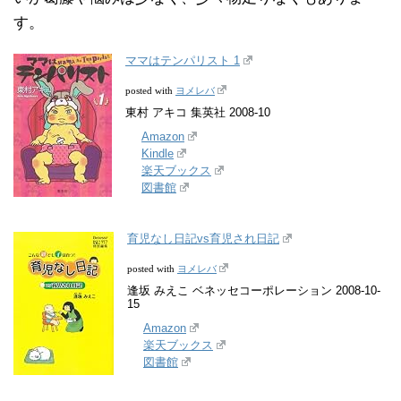
す。
ママはテンパリスト 1
ヨメレバ
posted with
東村 アキコ 集英社 2008-10
Amazon
Kindle
楽天ブックス
図書館
育児なし日記vs育児され日記
ヨメレバ
posted with
逢坂 みえこ ベネッセコーポレーション 2008-10-
15
Amazon
楽天ブックス
図書館