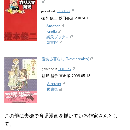
ヨメレバ
posted with
榎本 俊二 秋田書店 2007-01
Amazon
Kindle
楽天ブックス
図書館
愛ある暮らし (Next comics)
ヨメレバ
posted with
耕野 裕子 宙出版 2006-05-18
Amazon
図書館
この他に夫婦で育児漫画を描いている作家さんとし
て、