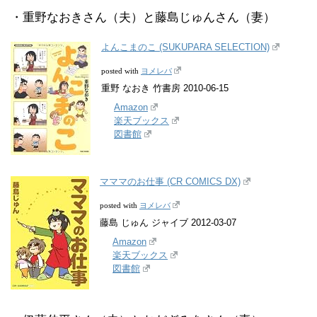
・重野なおきさん（夫）と藤島じゅんさん（妻）
よんこまのこ (SUKUPARA SELECTION)
ヨメレバ
posted with
重野 なおき 竹書房 2010-06-15
Amazon
楽天ブックス
図書館
マママのお仕事 (CR COMICS DX)
ヨメレバ
posted with
藤島 じゅん ジャイブ 2012-03-07
Amazon
楽天ブックス
図書館