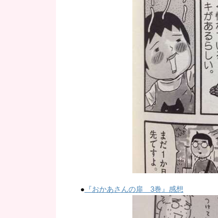
●
『おかあさんの扉 3巻』感想