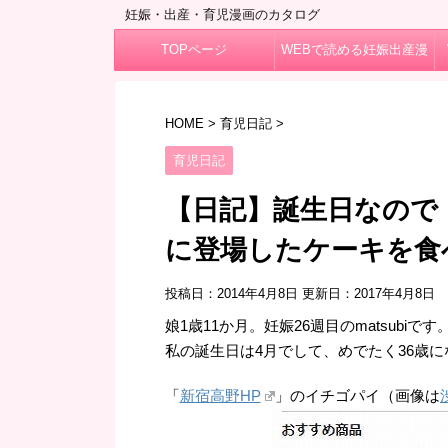
妊娠・出産・育児漫画のカタログ
TOPページ
WEBで読める妊娠出産漫
画
HOME
>
育児日記
>
育児日記
【日記】誕生日なので
に登場したケーキを食
投稿日：2014年4月8日 更新日：
2017年4月8日
娘1歳11か月。妊娠26週目のmatsubiです
私の誕生日は4月でして、めでたく36歳
「
新宿高野HP
」のイチゴパイ（画像は