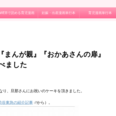
WEBで読める育児漫画
妊娠・出産漫画単行本
育児漫画単行本
『まんが親』『おかあさんの扉』
べました
。
になり、旦那さんにお祝いのケーキを頂きました。
渋谷東急の紹介記事
から）。