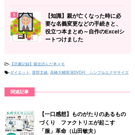
5
【知識】親が亡くなった時に必
要な名義変更などの手続きと、
役立つ本まとめ～自作のExcelシ
ートつけました
-
【読書記録】最近読んだ本メモ
-
ダイエット
,
渡部文緒
,
高橋大輔実演DVD付 シンプルエクササイズ
関連記事
【一口感想】ものがたりのあるもの
づくり ファクトリエが起こす
「服」革命（山田敏夫）