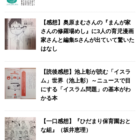
【感想】奥原まむさんの『まんが家
さんの修羅場めし』に3人の育児漫画
家さんと編集Sさんが出ていて驚いた
はなし
【読後感想】池上彰が読む「イスラ
ム」世界（池上彰）～ニュースで目
にする「イスラム問題」の基本がわ
かる本
【一口感想】『ひだまり保育園おと
な組』（坂井恵理）