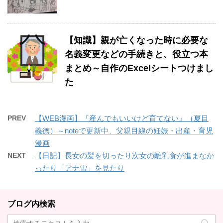
【知識】親が亡くなった時に必要な
名義変更などの手続きと、役立つ本
まとめ～自作のExcelシートつけまし
た
PREV
【WEB漫画】『産んでもいいけど育てない』（夏目
義徳）～noteで更新中、父親目線の妊娠・出産・育児
漫画
NEXT
【日記】長女の髪を切ったり次女の離乳食が進まなか
ったり「アナ雪」を見たり
ブログ内検索