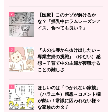
2
【医療】このナゾが解けるか
な？「授乳中にラムレーズンア
イス、食べても良い？」
3
『夫の扶養から抜け出したい～
専業主婦の挑戦』（ゆむい）感
想～子育て中の主婦が復職する
ことの難しさ
4
ほしいのは「つかれない家族」
（ハラユキ）感想～コメント欄
が熱い！常識に囚われない様々
な家族のカタチ