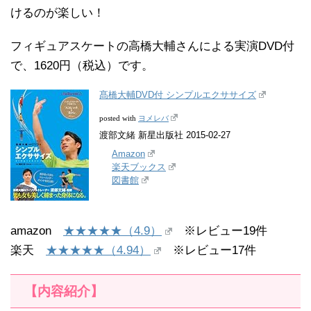
けるのが楽しい！
フィギュアスケートの高橋大輔さんによる実演DVD付
で、1620円（税込）です。
髙橋大輔DVD付 シンプルエクササイズ
ヨメレバ
posted with
渡部文緒 新星出版社 2015-02-27
Amazon
楽天ブックス
図書館
amazon
★★★★★（4.9）
※レビュー19件
楽天
★★★★★（4.94）
※レビュー17件
【内容紹介】