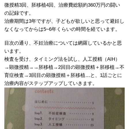
微授精3回、胚移植4回、治療費総額約360万円の闘い
の記録です。
治療期間は3年ですが、子どもが欲しいと思って避妊し
なくなってからは5~6年くらいの時間を経ています。
目次の通り、不妊治療については網羅しているかと思
います。
検査を受け、タイミング法を試し、人工授精（AIH）
→顕微授精→→胚移植→2回目の顕微授精＋胚移植→不
育症検査→3回目の顕微授精＋胚移植…と、1話ごとに
治療内容がステップアップしていきます。