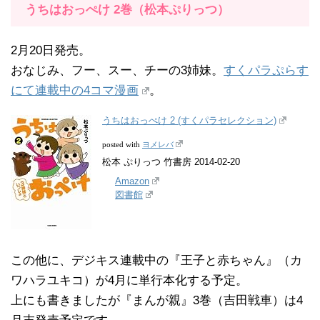
うちはおっぺけ 2巻（松本ぷりっつ）
2月20日発売。
おなじみ、フー、スー、チーの3姉妹。
すくパラぷらす
にて連載中の4コマ漫画
。
うちはおっぺけ 2 (すくパラセレクション)
ヨメレバ
posted with
松本 ぷりっつ 竹書房 2014-02-20
Amazon
図書館
この他に、デジキス連載中の『王子と赤ちゃん』（カ
ワハラユキコ）が4月に単行本化する予定。
上にも書きましたが『まんが親』3巻（吉田戦車）は4