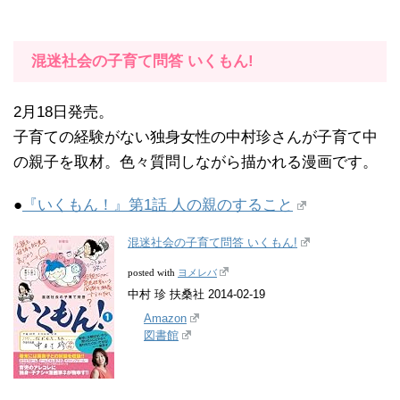
混迷社会の子育て問答 いくもん!
2月18日発売。
子育ての経験がない独身女性の中村珍さんが子育て中
の親子を取材。色々質問しながら描かれる漫画です。
●
『いくもん！』第1話 人の親のすること
混迷社会の子育て問答 いくもん!
ヨメレバ
posted with
中村 珍 扶桑社 2014-02-19
Amazon
図書館