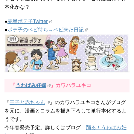
本化かな？
●
赤星ポテ子Twitter
●
ポテ子のベビ待ち→ベビ来た日記
『
うわばみ妊婦
』カワハラユキコ
『
王子と赤ちゃん
』のカワハラユキコさんがブログ
を元に、漫画とコラムを描き下ろして単行本化するよ
うです。
今年春発売予定。詳しくはブログ「
踊る！うわばみ妊