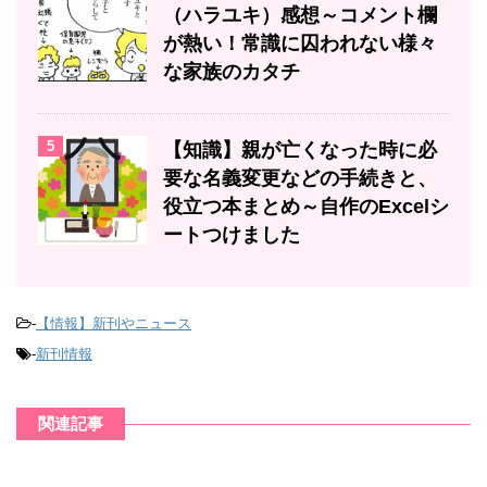
（ハラユキ）感想～コメント欄
が熱い！常識に囚われない様々
な家族のカタチ
5
【知識】親が亡くなった時に必
要な名義変更などの手続きと、
役立つ本まとめ～自作のExcelシ
ートつけました
-
【情報】新刊やニュース
-
新刊情報
関連記事