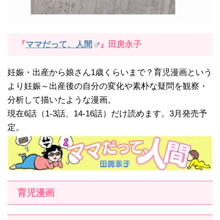
『
ママだって、人間
』田房永子
妊娠・出産から娘さん1歳くらいまで？育児漫画という
より妊娠～出産後の自分の変化や素朴な疑問を観察・
分析して描いたような漫画。
現在6話（1-3話、14-16話）だけ読めます。3月発売予
定。
育児漫画