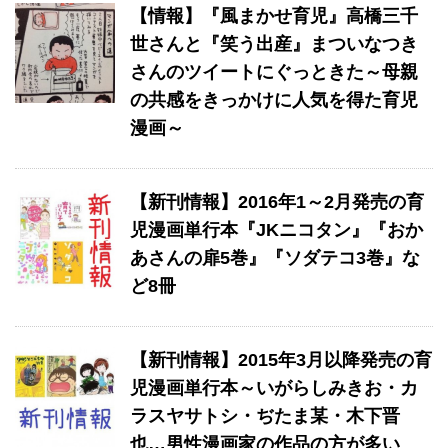
【情報】『風まかせ育児』高橋三千
世さんと『笑う出産』まついなつき
さんのツイートにぐっときた～母親
の共感をきっかけに人気を得た育児
漫画～
【新刊情報】2016年1～2月発売の育
児漫画単行本『JKニコタン』『おか
あさんの扉5巻』『ソダテコ3巻』な
ど8冊
【新刊情報】2015年3月以降発売の育
児漫画単行本～いがらしみきお・カ
ラスヤサトシ・ぢたま某・木下晋
也…男性漫画家の作品の方が多い