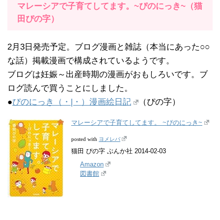
マレーシアで子育てしてます。~ぴのにっき~（猫
田ぴの字）
2月3日発売予定。ブログ漫画と雑誌（本当にあった○○
な話）掲載漫画で構成されているようです。
ブログは妊娠～出産時期の漫画がおもしろいです。ブ
ログ読んで買うことにしました。
●
ぴのにっき（・|・）漫画絵日記
（ぴの字）
マレーシアで子育てしてます。 ~ぴのにっき~
ヨメレバ
posted with
猫田 ぴの字 ぶんか社 2014-02-03
Amazon
図書館