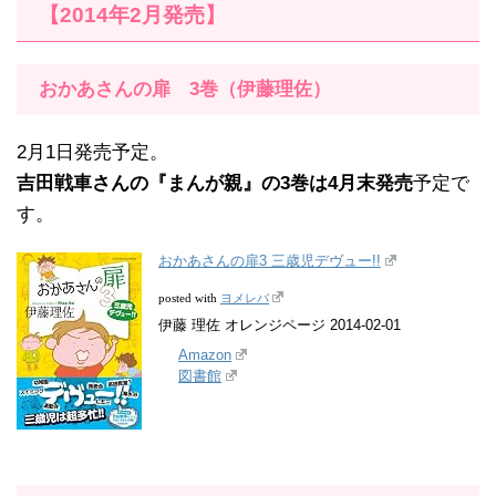
【2014年2月発売】
おかあさんの扉 3巻（伊藤理佐）
2月1日発売予定。
吉田戦車さんの『まんが親』の3巻は4月末発売
予定で
す。
おかあさんの扉3 三歳児デヴュー!!
ヨメレバ
posted with
伊藤 理佐 オレンジページ 2014-02-01
Amazon
図書館