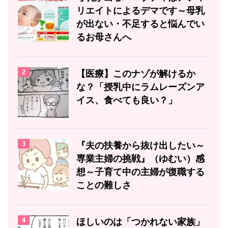
リエイトによるデマです～母乳
が出ない・不足すると悩んでい
るお母さんへ
2
【医療】このナゾが解けるか
な？「授乳中にラムレーズンア
イス、食べても良い？」
3
『夫の扶養から抜け出したい～
専業主婦の挑戦』（ゆむい）感
想～子育て中の主婦が復職する
ことの難しさ
4
ほしいのは「つかれない家族」