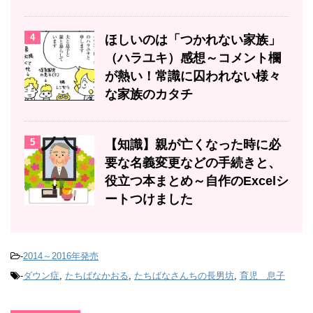
4
ほしいのは「つかれない家族」
（ハラユキ）感想～コメント欄
が熱い！常識に囚われない様々
な家族のカタチ
5
【知識】親が亡くなった時に必
要な名義変更などの手続きと、
役立つ本まとめ～自作のExcelシ
ートつけました
-
2014～2016年発売
-
ダウン症
,
たちばなかおる
,
たちばなさんちの長男坊
,
育児 息子