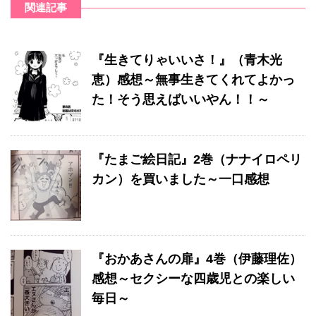
関連記事
『生きてりゃいいさ！』（青木光
恵）感想～無事生きてくれてよかっ
た！そう思えばいいやん！！～
『たまご絵日記』2巻（ナナイロペリ
カン）を買いました～一口感想
『おかあさんの扉』4巻（伊藤理佐）
感想～セクシーな四歳児との楽しい
毎日～