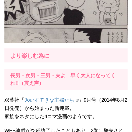
より楽しむ為に
長男・次男・三男・夫よ 早く大人になってく
れ!!（震え声）
双葉社「
Jourすてきな主婦たち
」9月号（2014年8月2
日発売）から始まった新連載。
家族をネタにした4コマ漫画のようです。
WEB連載が突然終了したこともあり、2巻は発売され