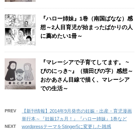
『ハロー姉妹』1巻（南国ばなな）感
想～2人目育児が始まったばかりの人
に薦めたい1冊～
『マレーシアで子育てしてます。 ~
ぴのにっき~』（猫田ぴの字）感想～
おかあさん目線で描く、マレーシア
での生活～
PREV
【新刊情報】2014年9月発売の妊娠・出産・育児漫画
単行本～『妊娠17ヵ月！』『ハロー姉妹』1巻など
NEXT
wordpressテーマをStinger5に変更した雑感