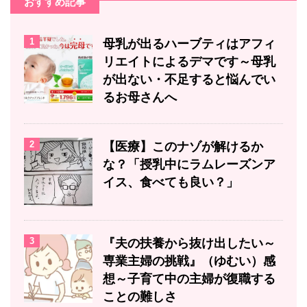
おすすめ記事
1
母乳が出るハーブティはアフィ
リエイトによるデマです～母乳
が出ない・不足すると悩んでい
るお母さんへ
2
【医療】このナゾが解けるか
な？「授乳中にラムレーズンア
イス、食べても良い？」
3
『夫の扶養から抜け出したい～
専業主婦の挑戦』（ゆむい）感
想～子育て中の主婦が復職する
ことの難しさ