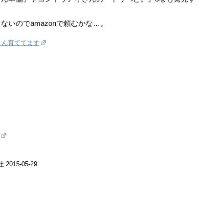
いのでamazonで頼むかな…。
くん育ててます
015-05-29