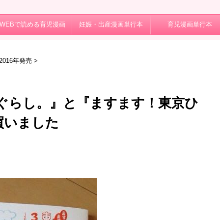
WEBで読める育児漫画
妊娠・出産漫画単行本
育児漫画単行本
～2016年発売
>
ぐらし。』と『ますます！東京ひ
買いました
日