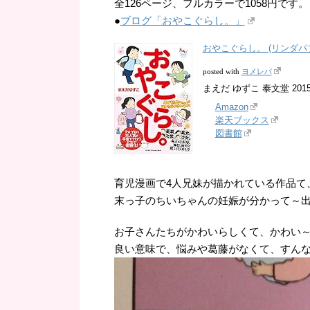
全126ページ、フルカラーで1058円です。
●
ブログ「おやこぐらし。」
おやこぐらし。 (リンダパ
ヨメレバ
posted with
まえだ ゆずこ 泰文堂 2015-
Amazon
楽天ブックス
図書館
育児漫画で4人兄妹が描かれている作品て
末っ子のちいちゃんの妊娠が分かって～出
お子さんたちがかわいらしくて、かわい
良い意味で、悩みや葛藤がなくて、すん