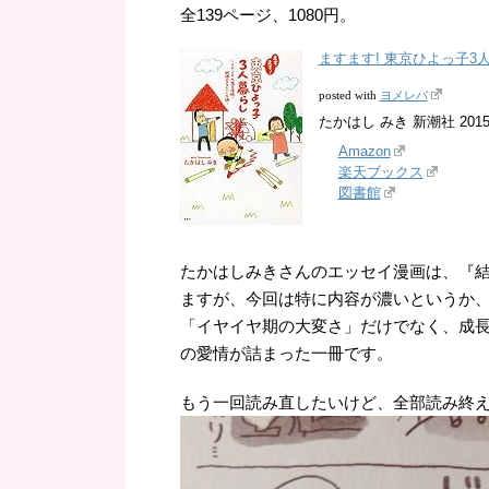
全139ページ、1080円。
ますます! 東京ひよっ子3
ヨメレバ
posted with
たかはし みき 新潮社 2015-
Amazon
楽天ブックス
図書館
たかはしみきさんのエッセイ漫画は、『
ますが、今回は特に内容が濃いというか
「イヤイヤ期の大変さ」だけでなく、成
の愛情が詰まった一冊です。
もう一回読み直したいけど、全部読み終