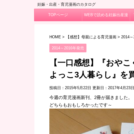
妊娠・出産・育児漫画のカタログ
TOPページ
WEBで読める妊娠出産漫
画
HOME
>
【感想】母親による育児漫画
>
2014
2014～2016年発売
【一口感想】『おやこ
よっこ3人暮らし』を
投稿日：2015年5月22日 更新日：
2017年4月23
今週の育児漫画新刊、2冊が届きました。
どちらもおもしろかったです～