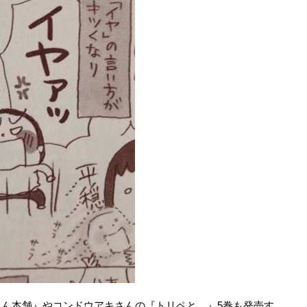
ん本舗』やコンドウアキさんの『トリペと。』5巻も発売す