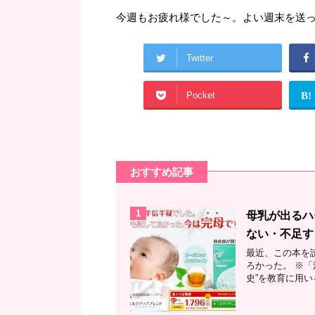
今週もお疲れ様でした～。よい週末を送
Twitter
Pocket
B!
おすすめ記事
1
母乳が出るハ
ない・不足す
最近、この本を
ろかった。 ※「
史”を教育に用い