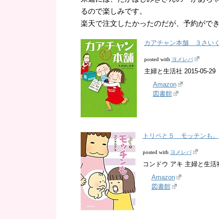
るので楽しみです。
楽天で注文したかったのだが、予約ができな
カアチャン本舗 ３さい
ヨメレバ
posted with
主婦と生活社 2015-05-29
Amazon
図書館
トリペと５ モッチンも。
ヨメレバ
posted with
コンドウ アキ 主婦と生活社 2
Amazon
図書館