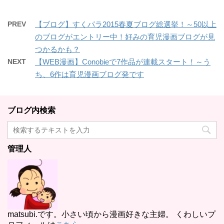
PREV
【ブログ】すくパラ2015春夏ブログ総選挙！～50以上
のブログがエントリー中！好みの育児漫画ブログが見
つかるかも？
NEXT
【WEB漫画】Conobieで7作品が連載スタート！～う
ち、6作は育児漫画ブログ発です
ブログ内検索
管理人
matsubi.です。小さい頃から漫画好きな主婦。 くわしいプ