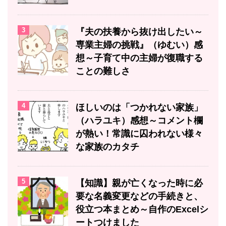
3
『夫の扶養から抜け出したい～
専業主婦の挑戦』（ゆむい）感
想～子育て中の主婦が復職する
ことの難しさ
4
ほしいのは「つかれない家族」
（ハラユキ）感想～コメント欄
が熱い！常識に囚われない様々
な家族のカタチ
5
【知識】親が亡くなった時に必
要な名義変更などの手続きと、
役立つ本まとめ～自作のExcelシ
ートつけました