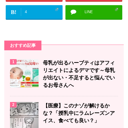
B!
4
LINE
おすすめ記事
1
母乳が出るハーブティはアフィ
リエイトによるデマです～母乳
が出ない・不足すると悩んでい
るお母さんへ
2
【医療】このナゾが解けるか
な？「授乳中にラムレーズンア
イス、食べても良い？」