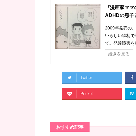
『漫画家ママ
ADHDの息
2009年発売
いらしい絵柄で
で。発達障害を持
続きを見る
Twitter
Pocket
B!
おすすめ記事