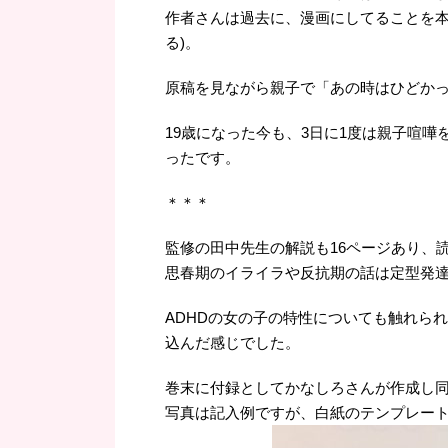
作者さんは過去に、漫画にしてることを本
る)。
原稿を見ながら親子で「あの時はひどか
19歳になった今も、3日に1度は親子喧
ったです。
＊＊＊
監修の田中先生の解説も16ページあり、
思春期のイライラや反抗期の話は定型発
ADHDの女の子の特性についても触れら
込んだ感じでした。
巻末に付録としてかなしろさんが作成し
写真は記入例ですが、白紙のテンプレート