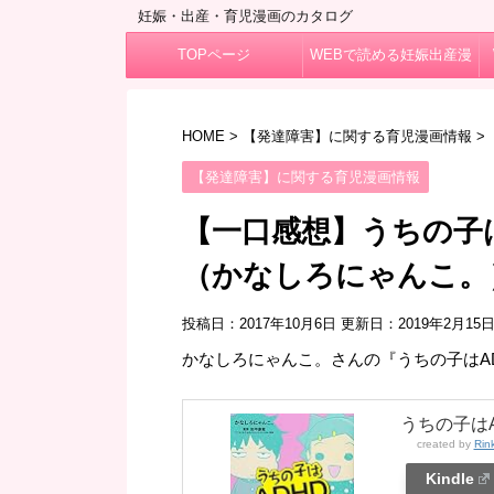
妊娠・出産・育児漫画のカタログ
TOPページ
WEBで読める妊娠出産漫
画
HOME
>
【発達障害】に関する育児漫画情報
>
【発達障害】に関する育児漫画情報
【一口感想】うちの子は
（かなしろにゃんこ。
投稿日：2017年10月6日 更新日：
2019年2月15
かなしろにゃんこ。さんの『うちの子はA
うちの子はA
created by
Rin
Kindle