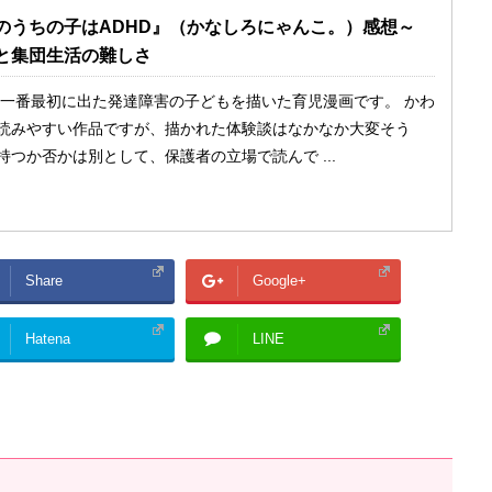
のうちの子はADHD』（かなしろにゃんこ。）感想～
子と集団生活の難しさ
の、一番最初に出た発達障害の子どもを描いた育児漫画です。 かわ
読みやすい作品ですが、描かれた体験談はなかなか大変そう
つか否かは別として、保護者の立場で読んで ...
Share
Google+
Hatena
LINE