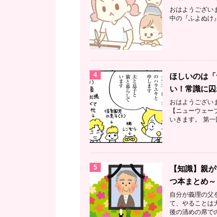
おはようござい
中の『ふよぬけ
4
ほしいのは「
い！常識に囚
おはようござい
【ニューウェー
いきます。 第一回
5
【知識】親が
つ本まとめ～
自分が義理の父
て、やることは
後の清めの席での