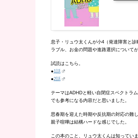
息子・リュウ太くんが小4（発達障害と診
ラブル、お金の問題や進路選択について
試読はこちら。
●
1話
●
2話
テーマはADHDと軽い自閉症スペクトラ
でも参考になる内容だと思いました。
思春期を迎えた時期や反抗期の対応の難
親子喧嘩は結構ハードな感じでした。
この本のこと、リュウ太くんは知ってい