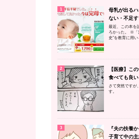
1
母乳が出るハ
ない・不足す
最近、この本を
ろかった。 ※「
史”を教育に用い
2
【医療】この
食べても良い
さて突然ですが
す。
3
『夫の扶養か
子育て中の主