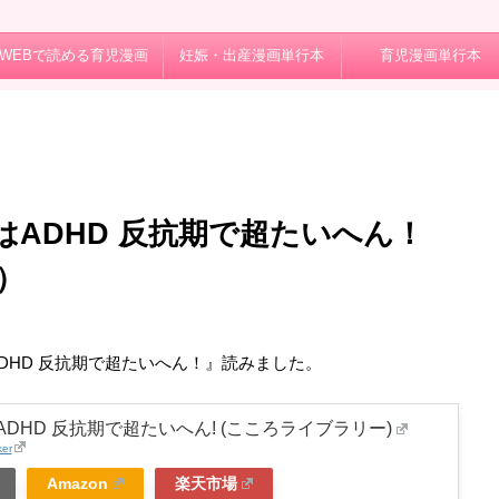
WEBで読める育児漫画
妊娠・出産漫画単行本
育児漫画単行本
ADHD 反抗期で超たいへん！
）
日
DHD 反抗期で超たいへん！』読みました。
DHD 反抗期で超たいへん! (こころライブラリー)
ker
Amazon
楽天市場