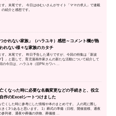
ます。末尾です。 今日はゆむいさんがサイト「ママの求人」で連載
』の紹介と感想です。
つかれない家族」（ハラユキ）感想～コメント欄が熱
われない様々な家族のカタチ
ます。末尾です。 昨日予告した通りですが、今回の特集は「新波
ブ】」と題して、育児漫画作家さんの新たな活動について紹介して
の今日は、ハラユキ（旧PN:カワハ ...
亡くなった時に必要な名義変更などの手続きと、役立
自作のExcelシートつけました
を亡くした時に参考にした情報や本のまとめです。 人の死に際し
大きく3つあると思います。 1）葬式の準備（日程、開催規模、通夜
参列者、通夜や葬儀の供物、葬儀後 ...