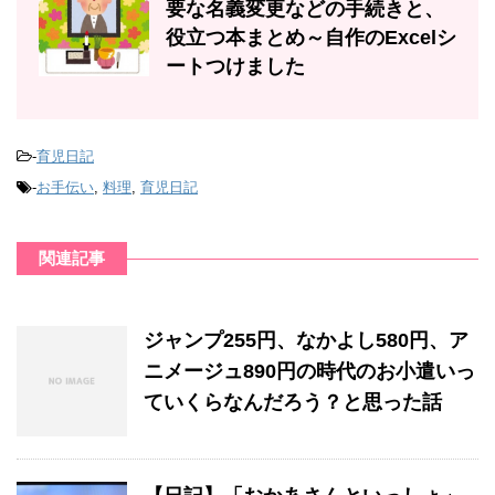
要な名義変更などの手続きと、
役立つ本まとめ～自作のExcelシ
ートつけました
-
育児日記
-
お手伝い
,
料理
,
育児日記
関連記事
ジャンプ255円、なかよし580円、ア
ニメージュ890円の時代のお小遣いっ
ていくらなんだろう？と思った話