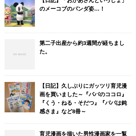
【日記】「おかあさんといっしょ」
のメーコブのパンダ姿…！
第二子出産から約3週間が経ちまし
た。
【日記】久しぶりにガッツリ育児漫
画を買いました～『パパのココロ』
『くう・ねる・そだつ』『パパは鈍
感さま』など8冊～
育児漫画を描いた男性漫画家を一覧