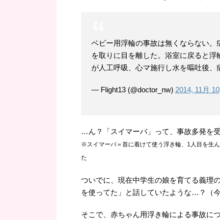
ベビー用浮輪の事故は無くならない。
を取りに目を離した。浴室に戻ると浮
が人工呼吸、心マ施行し水を嘔吐後、
— Flight13 (@doctor_nw)
2014, 11月 10
…ん？「スイマーバ」って、事故多発を
※スイマーバ＝首に着けて使う浮き輪、1人目を生ん
た
ついでに、現在中学生の娘を育てる義理
を使ってた」と話していたような…？（
そこで、赤ちゃん用浮き輪による事故に