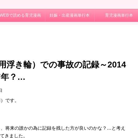
WEBで読める育児漫画
妊娠・出産漫画単行本
育児漫画単行本
浮き輪）での事故の記録～2014
07年？…
日
用）です。
し、将来の誰かの為に記録を残した方が良いのかな？…と考え
れてきました。