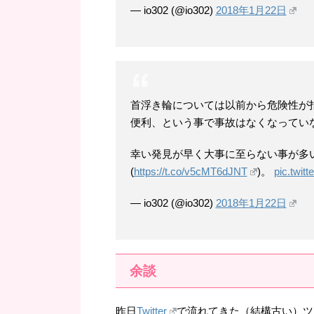
— io302 (@io302)
2018年1月22日
首浮き輪については以前から危険性が
便利、という事で事故はなくなってい
幸い発見が早く大事に至らない事が多
(
https://t.co/v5cMT6dJNT
)。
pic.twit
— io302 (@io302)
2018年1月22日
余談
昨日
Twitter
で流れてきた（結構古い）ツ