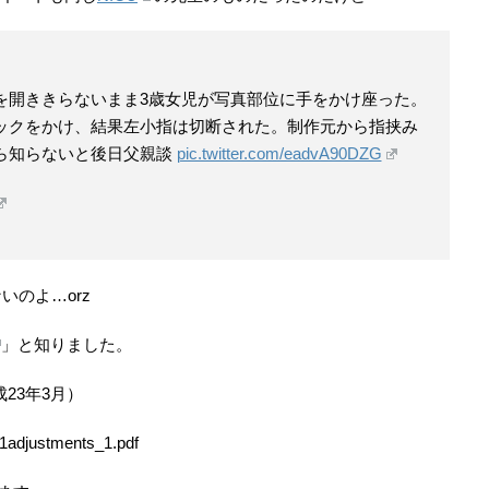
を開ききらないまま3歳女児が写真部位に手をかけ座った。
ックをかけ、結果左小指は切断された。制作元から指挟み
ら知らないと後日父親談
pic.twitter.com/eadvA90DZG
のよ…orz
」と知りました。
成23年3月）
31adjustments_1.pdf