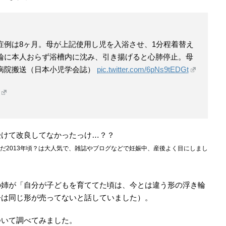
症例は8ヶ月。母が上記使用し児を入浴させ、1分程着替え
輪に本人おらず浴槽内に沈み、引き揚げると心肺停止。母
病院搬送（日本小児学会誌）
pic.twitter.com/6pNs9tEDGt
受けて改良してなかったっけ…？？
だ2013年頃？は大人気で、雑誌やブログなどで妊娠中、産後よく目にしまし
の姉が「自分が子どもを育ててた頃は、今とは違う形の浮き輪
今は同じ形が売ってないと話していました）。
ついて調べてみました。