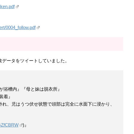
iken.pdf
lert/0004_follow.pdf
事故データをツイートしていました。
の兄が浴槽内』『母と妹は脱衣所』
装着』
外れ、児はうつ伏せ状態で頭部は完全に水面下に浸かり、
mBGZfCBRW
)』