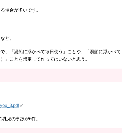
いる場合が多いです。
…など。
ので、「湯船に浮かべて毎日使う」ことや、「湯船に浮かべて
す）」ことを想定して作ってはいないと思う。
）
hyou_3.pdf
満の乳児の事故が6件。