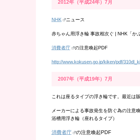
2012年（平成24年）7月
NHK
ニュース
赤ちゃん用浮き輪 事故相次ぐ | NHK「か
消費者庁
の注意喚起PDF
http://www.kokusen.go.jp/kiken/pdf/310dl_k
2007年（平成19年）7月
これは座るタイプの浮き輪です。最近は
メーカーによる事故発生を防ぐ為の注意
浴槽用浮き輪（座れるタイプ）
消費者庁
の注意喚起PDF