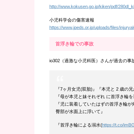
http://www.kokusen.go.jp/kiken/pdf/280dl_k
小児科学会の傷害速報
https://www.jpeds.or.jp/uploads/files/injurya
首浮き輪での事故
io302（過激な小児科医）さんが過去の
『7ヶ月女児(双胎)』『本児と 2 歳
『母が本児と妹それぞれ に首浮き輪を
『児に装着していたはずの首浮き輪が
臀部が水面上に浮いて』
『首浮き輪による溺水(
https://t.co/i