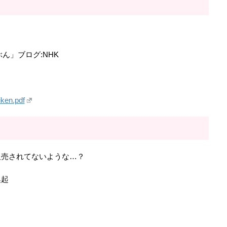
ぶん」ブログ:NHK
iken.pdf
販売されてないような…？
喚起