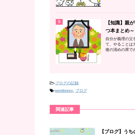
5
【知識】親が
つ本まとめ～
自分が義理の父
て、やることは
後の清めの席での
-
ブログの記録
-
wordpress
,
ブログ
関連記事
【ブログ】うち