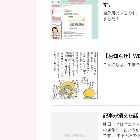
す。
自分用のメモです。
ました！
【お知らせ】W
こんにちは。生憎の
記事が消えた話
昨日、ブログにアッ
の操作ミスというか
です。 するぷろで下