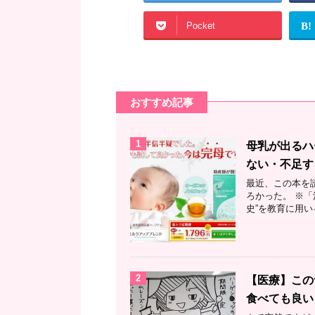
Pocket
B!
おすすめ記事
1
母乳が出るハ
ない・不足す
最近、この本を
ろかった。 ※「
史”を教育に用い
2
【医療】この
食べても良い