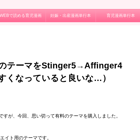
WEBで読める育児漫画
妊娠・出産漫画単行本
育児漫画単行本
テーマをStinger5→Affinger4
すくなっていると良いな…）
日
。
いるのですが、今回、思い切って有料のテーマを購入しました。
ィリエイト用のテーマです。