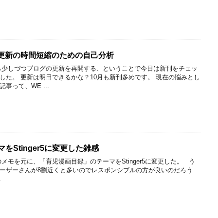
更新の時間短縮のための自己分析
ら少しづつブログの更新を再開する、ということで今日は新刊をチェッ
した。 更新は明日できるかな？10月も新刊多めです。 現在の悩みとし
事って、WE ...
ーマをStinger5に変更した雑感
メモを元に、「育児漫画目録」のテーマをStinger5に変更した。 う
ーザーさんが8割近くと多いのでレスポンシブルの方が良いのだろう
.