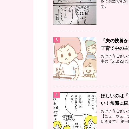
さて突然ですが
す。
3
『夫の扶養か
子育て中の主
おはようござい
中の『ふよぬけ
4
ほしいのは「
い！常識に囚
おはようござい
【ニューウェー
いきます。 第一回