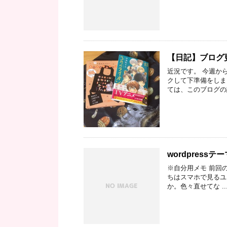
【日記】ブログ
近況です。 今週か
クして下準備をしま
ては、このブログの記
wordpressテ
※自分用メモ 前回の
ちはスマホで見るユ
か。色々直せてな ..