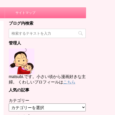
サイトマップ
ブログ内検索
管理人
matsubi.です。小さい頃から漫画好きな主
婦。 くわしいプロフィールは
こちら
人気の記事
カテゴリー