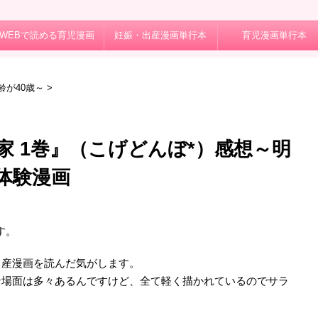
WEBで読める育児漫画
妊娠・出産漫画単行本
育児漫画単行本
齢が40歳～
>
 1巻』（こげどんぼ*）感想～明
体験漫画
す。
出産漫画を読んだ気がします。
な場面は多々あるんですけど、全て軽く描かれているのでサラ