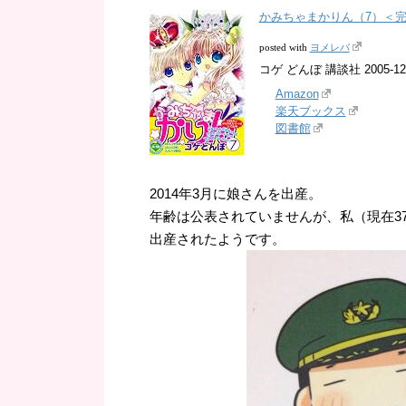
かみちゃまかりん（7）＜完＞
ヨメレバ
posted with
コゲ どんぼ 講談社 2005-12
Amazon
楽天ブックス
図書館
2014年3月に娘さんを出産。
年齢は公表されていませんが、私（現在37
出産されたようです。