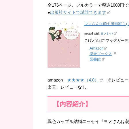
全176ページ、フルカラーで税込1008円
●
出版社サイトで試読できます
ママさんは萌え漫画家 1 
ヨメレバ
posted with
こげどんぼ* マッグガーデン 2
Amazon
楽天ブックス
図書館
amazon
★★★★（4.0）
※レビュー
楽天 レビューなし
【内容紹介】
異色カップル結婚エッセイ『ヨメさんは