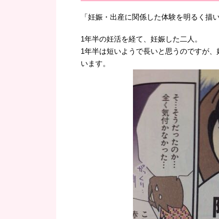
「妊娠・出産に関係した体験を明るく描
1年半の妊活を経て、妊娠した二人。
1年半は短いようで長いと思うのですが、
います。