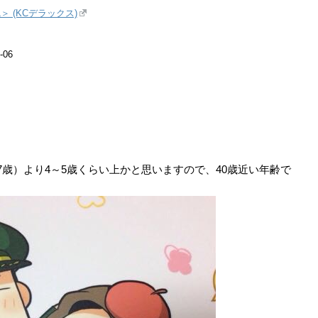
 (KCデラックス)
-06
歳）より4～5歳くらい上かと思いますので、40歳近い年齢で