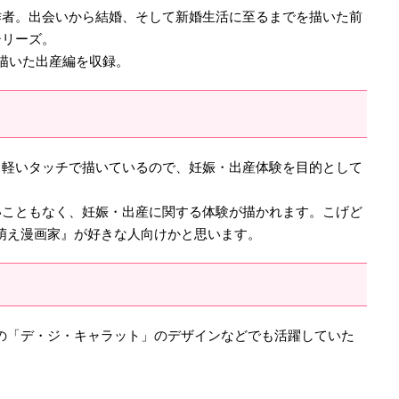
作者。出会いから結婚、そして新婚生活に至るまでを描いた前
シリーズ。
描いた出産編を収録。
も軽いタッチで描いているので、妊娠・出産体験を目的として
いこともなく、妊娠・出産に関する体験が描かれます。こげど
萌え漫画家』が好きな人向けかと思います。
の「デ・ジ・キャラット」のデザインなどでも活躍していた