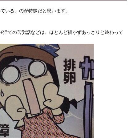
いている」のが特徴だと思います。
妊活での苦労話などは、ほとんど描かずあっさりと終わって