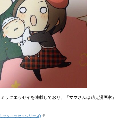
コミックエッセイを連載しており、『ママさんは萌え漫画家』
ミックエッセイシリーズ)