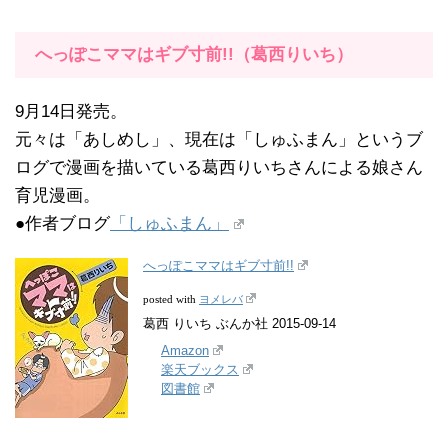
へっぽこママはギブ寸前!!（葛西りいち）
9月14日発売。
元々は「あしめし」、現在は「しゅふまん」というブ
ログで漫画を描いている葛西りいちさんによる娘さん
育児漫画。
●作者ブログ
「しゅふまん」
へっぽこママはギブ寸前!!
ヨメレバ
posted with
葛西 りいち ぶんか社 2015-09-14
Amazon
楽天ブックス
図書館