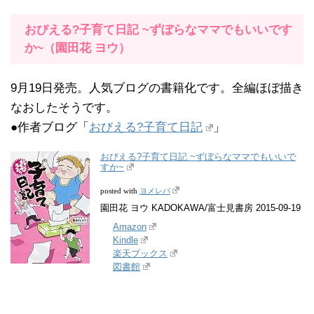
おびえる?子育て日記 ~ずぼらなママでもいいです
か~（園田花 ヨウ）
9月19日発売。人気ブログの書籍化です。全編ほぼ描き
なおしたそうです。
●作者ブログ「
おびえる?子育て日記
」
おびえる?子育て日記 ~ずぼらなママでもいいで
すか~
ヨメレバ
posted with
園田花 ヨウ KADOKAWA/富士見書房 2015-09-19
Amazon
Kindle
楽天ブックス
図書館