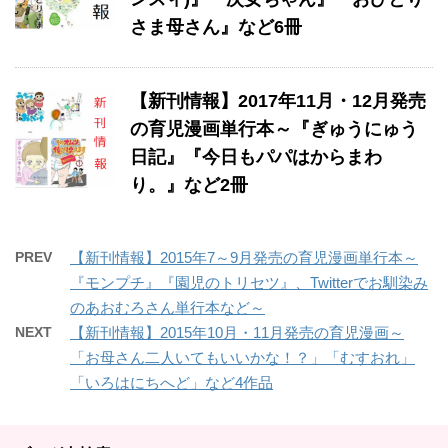
さま母さん』など6冊
【新刊情報】2017年11月・12月発売
の育児漫画単行本～『ぎゅうにゅう
日記』『今日もパパはからまわ
り。』など2冊
PREV
【新刊情報】2015年7～9月発売の育児漫画単行本～
『モンプチ』『園児のトリセツ』、Twitterでお馴染み
のあおむろさん単行本など～
NEXT
【新刊情報】2015年10月・11月発売の育児漫画～
「お母さん二人いてもいいかな！？」「むすおれ」
「いろはにちへど」など4作品