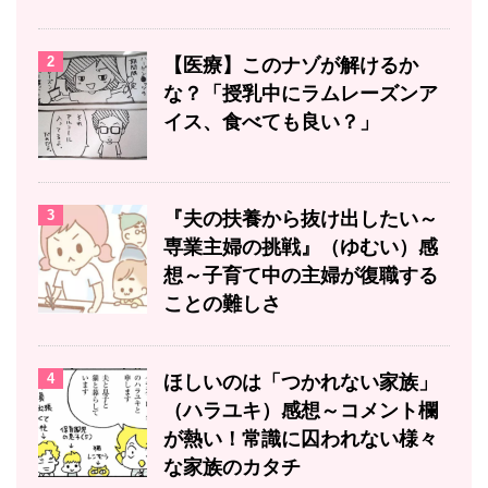
2
【医療】このナゾが解けるか
な？「授乳中にラムレーズンア
イス、食べても良い？」
3
『夫の扶養から抜け出したい～
専業主婦の挑戦』（ゆむい）感
想～子育て中の主婦が復職する
ことの難しさ
4
ほしいのは「つかれない家族」
（ハラユキ）感想～コメント欄
が熱い！常識に囚われない様々
な家族のカタチ