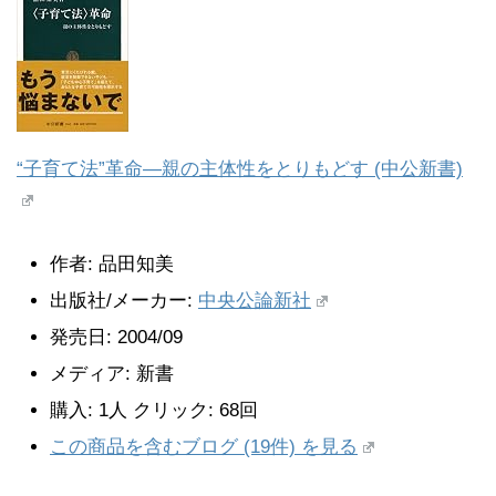
“子育て法”革命―親の主体性をとりもどす (中公新書)
作者:
品田知美
出版社/メーカー:
中央公論新社
発売日:
2004/09
メディア:
新書
購入
: 1人
クリック
: 68回
この商品を含むブログ (19件) を見る