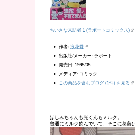
ちいさな来訪者 1 (ラポートコミックス)
作者:
浪花愛
出版社/メーカー:
ラポート
発売日:
1995/05
メディア:
コミック
この商品を含むブログ (1件) を見る
ほしみちゃんも光くんもミルク。
普通にミルク飲んでいて、そこに葛藤