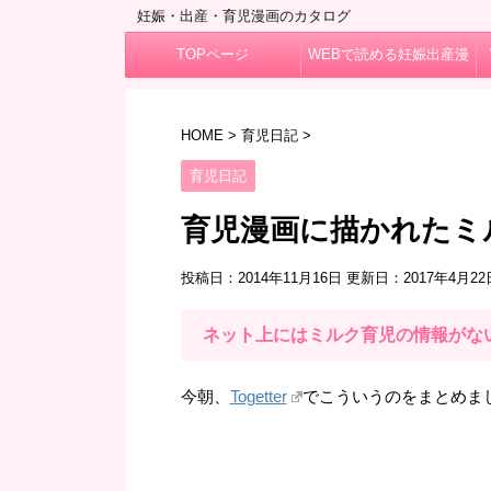
妊娠・出産・育児漫画のカタログ
TOPページ
WEBで読める妊娠出産漫
画
HOME
>
育児日記
>
育児日記
育児漫画に描かれたミ
投稿日：2014年11月16日 更新日：
2017年4月22
ネット上にはミルク育児の情報がな
今朝、
Togetter
でこういうのをまとめま