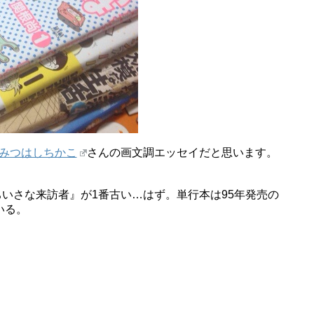
みつはしちかこ
さんの画文調エッセイだと思います。
いさな来訪者』が1番古い…はず。単行本は95年発売の
いる。