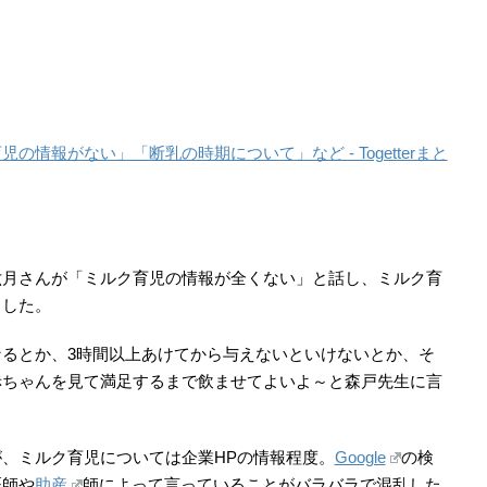
情報がない」「断乳の時期について」など - Togetterまと
六月さんが「ミルク育児の情報が全くない」と話し、ミルク育
ました。
るとか、3時間以上あけてから与えないといけないとか、そ
赤ちゃんを見て満足するまで飲ませてよいよ～と森戸先生に言
、ミルク育児については企業HPの情報程度。
Google
の検
医師や
助産
師によって言っていることがバラバラで混乱した