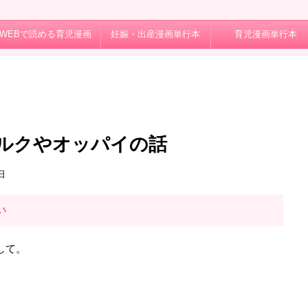
WEBで読める育児漫画
妊娠・出産漫画単行本
育児漫画単行本
ルクやオッパイの話
日
い
して。